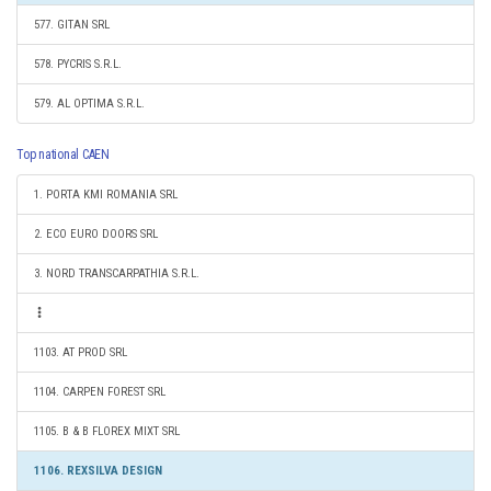
577. GITAN SRL
578. PYCRIS S.R.L.
579. AL OPTIMA S.R.L.
Top national CAEN
1. PORTA KMI ROMANIA SRL
2. ECO EURO DOORS SRL
3. NORD TRANSCARPATHIA S.R.L.
1103. AT PROD SRL
1104. CARPEN FOREST SRL
1105. B & B FLOREX MIXT SRL
1106. REXSILVA DESIGN