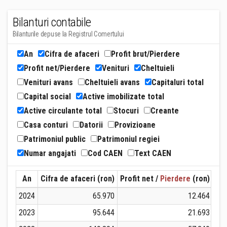
Bilanturi contabile
Bilanturile depuse la Registrul Comertului
An
Cifra de afaceri
Profit brut/Pierdere
Profit net/Pierdere
Venituri
Cheltuieli
Venituri avans
Cheltuieli avans
Capitaluri total
Capital social
Active imobilizate total
Active circulante total
Stocuri
Creante
Casa conturi
Datorii
Provizioane
Patrimoniul public
Patrimoniul regiei
Numar angajati
Cod CAEN
Text CAEN
An
Cifra de afaceri (ron)
Profit net /
Pierdere
(ron)
Ven
2024
65.970
12.464
2023
95.644
21.693