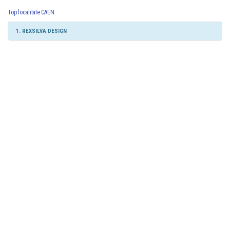
Top localitate CAEN
1. REXSILVA DESIGN