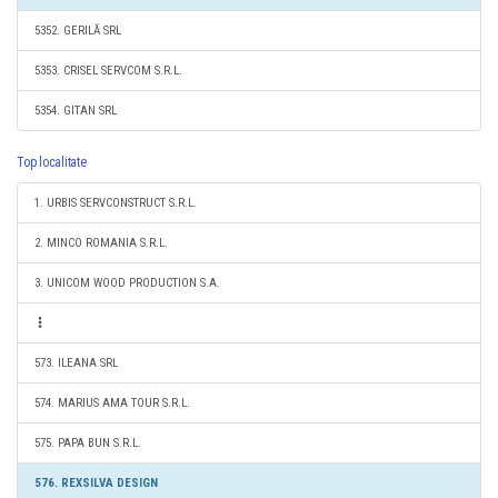
5352. GERILĂ SRL
5353. CRISEL SERVCOM S.R.L.
5354. GITAN SRL
Top localitate
1. URBIS SERVCONSTRUCT S.R.L.
2. MINCO ROMANIA S.R.L.
3. UNICOM WOOD PRODUCTION S.A.
573. ILEANA SRL
574. MARIUS AMA TOUR S.R.L.
575. PAPA BUN S.R.L.
576. REXSILVA DESIGN