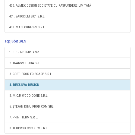
430. ALMEK DESIGN SOCIETATE CU RASPUNDERE LIMITATĂ
431. SABODEM 2001 S.R.L.
432. MABI CONFORT S.R.L.
Top judet CAEN
1. BIO - ND IMPEX SRL
2. TRANSMIL UDA SRL
3. COSTI PROD FOISOARE S.R.L.
4. REXSILVA DESIGN
5. M.C.P. WOOD DONE S.R.L.
6. ŞTEFAN DINU PROD COM SRL
7. PRINT TERM S.R.L.
8. TEHPROD CNC NEW S.R.L.