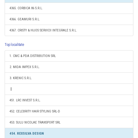
4365. CORBICA 86 S.R.L.
4366. GEAMURI S.R.L.
4367. CRISTY & HIJOS SERVICII INTEGRALE S.R.L.
Top localitate
1. CMC & PDA DISTRIBUTION SRL
2. MIDA IMPEX S.R.L.
3. KRENIC S.R.L.
451. LRC INVEST S.R.L.
452. CELEBRITY HAIR STYLING SRL-D
453. SULU NICOLAE TRANSPORT SRL
454. REXSILVA DESIGN