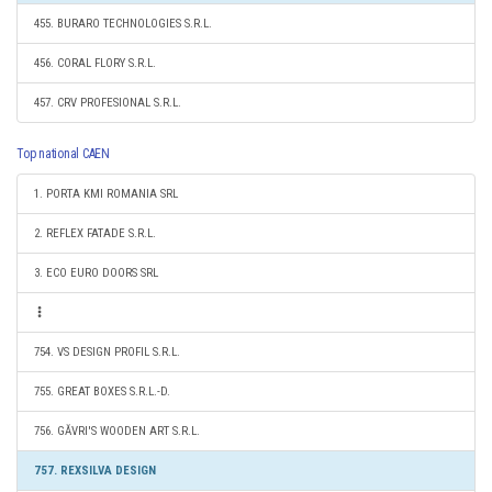
455. BURARO TECHNOLOGIES S.R.L.
456. CORAL FLORY S.R.L.
457. CRV PROFESIONAL S.R.L.
Top national CAEN
1. PORTA KMI ROMANIA SRL
2. REFLEX FATADE S.R.L.
3. ECO EURO DOORS SRL
754. VS DESIGN PROFIL S.R.L.
755. GREAT BOXES S.R.L.-D.
756. GĂVRI'S WOODEN ART S.R.L.
757. REXSILVA DESIGN