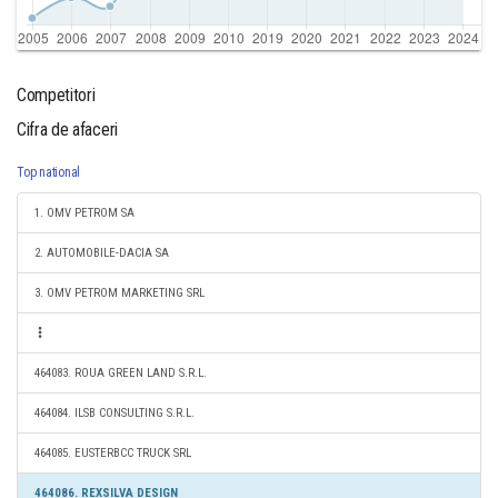
Competitori
Cifra de afaceri
Top national
1. OMV PETROM SA
2. AUTOMOBILE-DACIA SA
3. OMV PETROM MARKETING SRL
464083. ROUA GREEN LAND S.R.L.
464084. ILSB CONSULTING S.R.L.
464085. EUSTERBCC TRUCK SRL
464086. REXSILVA DESIGN