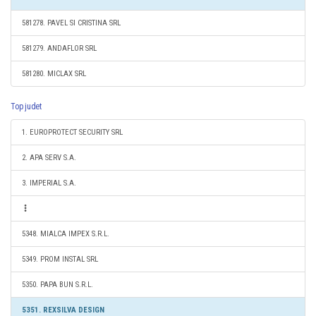
581278. PAVEL SI CRISTINA SRL
581279. ANDAFLOR SRL
581280. MICLAX SRL
Top judet
1. EUROPROTECT SECURITY SRL
2. APA SERV S.A.
3. IMPERIAL S.A.
5348. MIALCA IMPEX S.R.L.
5349. PROM INSTAL SRL
5350. PAPA BUN S.R.L.
5351. REXSILVA DESIGN