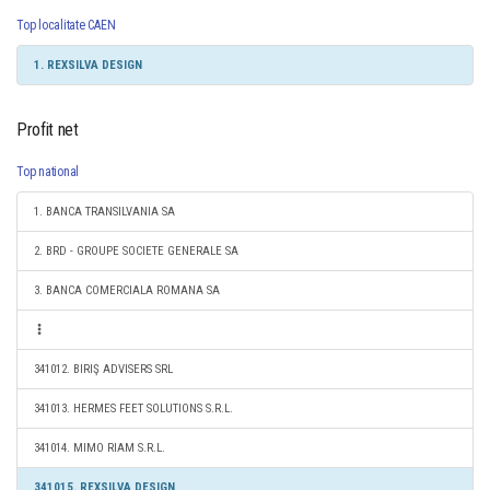
Top localitate CAEN
1. REXSILVA DESIGN
Profit net
Top national
1. BANCA TRANSILVANIA SA
2. BRD - GROUPE SOCIETE GENERALE SA
3. BANCA COMERCIALA ROMANA SA
341012. BIRIŞ ADVISERS SRL
341013. HERMES FEET SOLUTIONS S.R.L.
341014. MIMO RIAM S.R.L.
341015. REXSILVA DESIGN