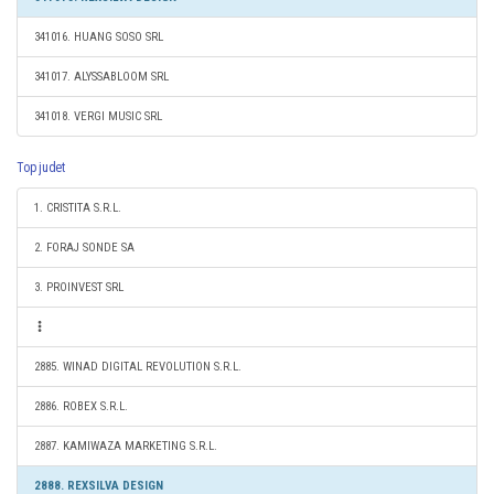
341016. HUANG SOSO SRL
341017. ALYSSABLOOM SRL
341018. VERGI MUSIC SRL
Top judet
1. CRISTITA S.R.L.
2. FORAJ SONDE SA
3. PROINVEST SRL
2885. WINAD DIGITAL REVOLUTION S.R.L.
2886. ROBEX S.R.L.
2887. KAMIWAZA MARKETING S.R.L.
2888. REXSILVA DESIGN