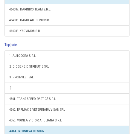
464087. DARINICO TEAM S.R.L.
464088. DARIO AUTOUNIC SRL
464089. YZOVIMOB S.R.L.
Top judet
1. AUTOCORA S.R.L.
2. DIOGENE DISTRIBUŢIE SRL
3. PROINVEST SRL
4361. TRANS SPEED PARTICĂ S.R.L.
4362. FARMACIE VETERINARĂ VIŞAN SRL
4363. VOINEA VICTORIA IULIANA S.R.L.
4364. REXSILVA DESIGN