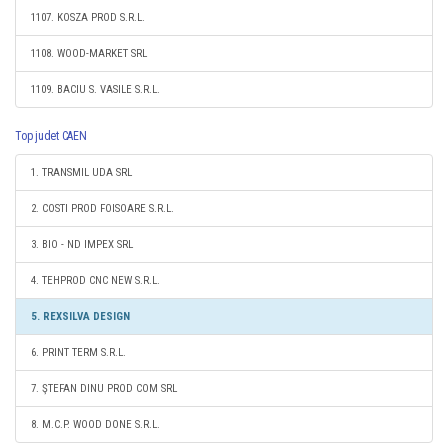
1107. KOSZA PROD S.R.L.
1108. WOOD-MARKET SRL
1109. BACIU S. VASILE S.R.L.
Top judet CAEN
1. TRANSMIL UDA SRL
2. COSTI PROD FOISOARE S.R.L.
3. BIO - ND IMPEX SRL
4. TEHPROD CNC NEW S.R.L.
5. REXSILVA DESIGN
6. PRINT TERM S.R.L.
7. ŞTEFAN DINU PROD COM SRL
8. M.C.P. WOOD DONE S.R.L.