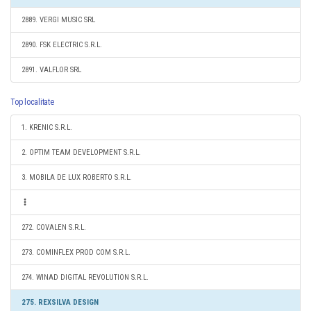
2889. VERGI MUSIC SRL
2890. FSK ELECTRIC S.R.L.
2891. VALFLOR SRL
Top localitate
1. KRENIC S.R.L.
2. OPTIM TEAM DEVELOPMENT S.R.L.
3. MOBILA DE LUX ROBERTO S.R.L.
272. COVALEN S.R.L.
273. COMINFLEX PROD COM S.R.L.
274. WINAD DIGITAL REVOLUTION S.R.L.
275. REXSILVA DESIGN