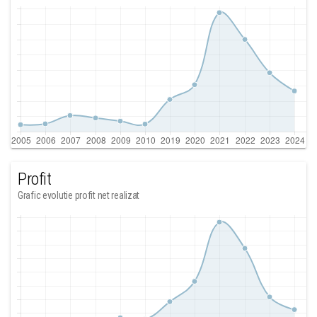
Profit
Grafic evolutie profit net realizat