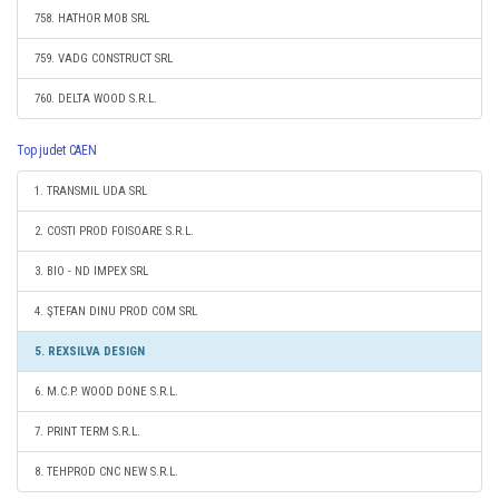
758. HATHOR MOB SRL
759. VADG CONSTRUCT SRL
760. DELTA WOOD S.R.L.
Top judet CAEN
1. TRANSMIL UDA SRL
2. COSTI PROD FOISOARE S.R.L.
3. BIO - ND IMPEX SRL
4. ŞTEFAN DINU PROD COM SRL
5. REXSILVA DESIGN
6. M.C.P. WOOD DONE S.R.L.
7. PRINT TERM S.R.L.
8. TEHPROD CNC NEW S.R.L.