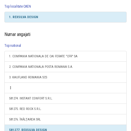
Top localitate CAEN
1. REXSILVA DESIGN
Numar angajati
Top national
1. COMPANIA NATIONALA DE CAI FERATE "CFR" SA
2. COMPANIA NATIONALA POSTA ROMANA S.A.
3. KAUFLAND ROMANIA SCS
581274. INSTANT CONFORT S.R.L.
581275. RED ROCK S.R.L.
581276. ÎNĂLŢAREA SRL
581277. REXSILVA DESIGN