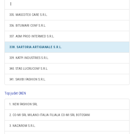
335. MASCOTEX CARE S.R.L.
336. BITUMARI CONF S.R.L.
337. ASM PROD INTERMED S.R.L.
338. SARTORIA ARTIGIANALE S.R.L.
339. KATPI INDUSTRIES S.R.L.
340. STAS LUCRUCONF S.R.L.
341. SAVIBI FASHION S.R.L.
Top judet CAEN
1. NEW FASHION SRL
2. CO-MI SRL MILANO-ITALIA FILIALA CO-MI SRL BOTOSANI
3. NAZAROM S.R.L.