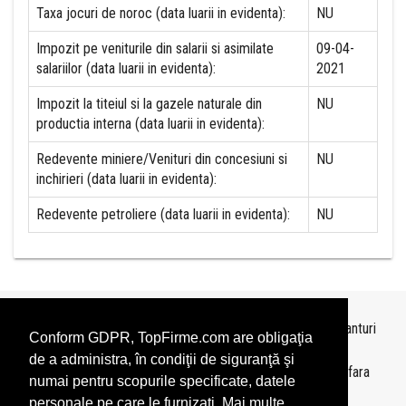
Taxa jocuri de noroc (data luarii in evidenta):
NU
Impozit pe veniturile din salarii si asimilate
09-04-
salariilor (data luarii in evidenta):
2021
Impozit la titeiul si la gazele naturale din
NU
productia interna (data luarii in evidenta):
Redevente miniere/Venituri din concesiuni si
NU
inchirieri (data luarii in evidenta):
Redevente petroliere (data luarii in evidenta):
NU
Topurile sunt realizate de
TopFirme
pe baza ultimelor bilanturi
Conform GDPR, TopFirme.com are obligaţia
depuse si au scop informativ.
de a administra, în condiţii de siguranţă şi
Este interzisa folosirea topurilor fara acordul TopFirme si fara
numai pentru scopurile specificate, datele
precizarea sursei.
personale pe care le furnizaţi. Mai multe