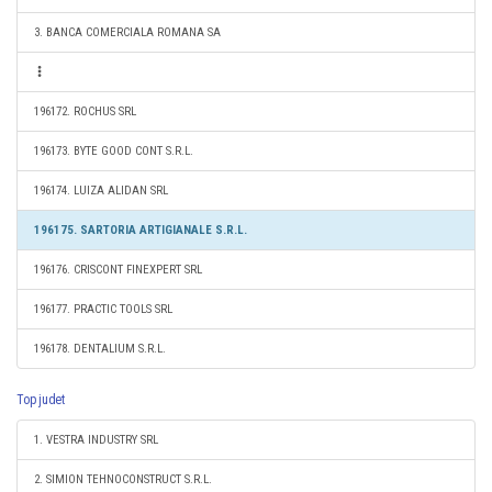
3. BANCA COMERCIALA ROMANA SA
196172. ROCHUS SRL
196173. BYTE GOOD CONT S.R.L.
196174. LUIZA ALIDAN SRL
196175. SARTORIA ARTIGIANALE S.R.L.
196176. CRISCONT FINEXPERT SRL
196177. PRACTIC TOOLS SRL
196178. DENTALIUM S.R.L.
Top judet
1. VESTRA INDUSTRY SRL
2. SIMION TEHNOCONSTRUCT S.R.L.