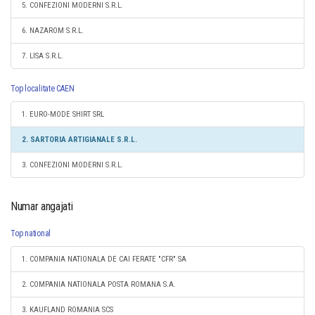
5. CONFEZIONI MODERNI S.R.L.
6. NAZAROM S.R.L.
7. LISA S.R.L.
Top localitate CAEN
1. EURO-MODE SHIRT SRL
2. SARTORIA ARTIGIANALE S.R.L.
3. CONFEZIONI MODERNI S.R.L.
Numar angajati
Top national
1. COMPANIA NATIONALA DE CAI FERATE "CFR" SA
2. COMPANIA NATIONALA POSTA ROMANA S.A.
3. KAUFLAND ROMANIA SCS