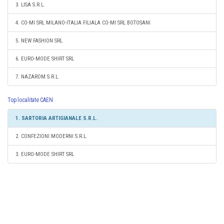
3. LISA S.R.L.
4. CO-MI SRL MILANO-ITALIA FILIALA CO-MI SRL BOTOSANI
5. NEW FASHION SRL
6. EURO-MODE SHIRT SRL
7. NAZAROM S.R.L.
Top localitate CAEN
1. SARTORIA ARTIGIANALE S.R.L.
2. CONFEZIONI MODERNI S.R.L.
3. EURO-MODE SHIRT SRL