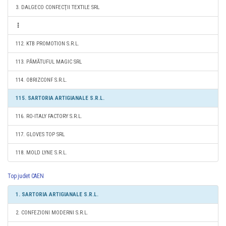
3. DALGECO CONFECŢII TEXTILE SRL
112. KTB PROMOTION S.R.L.
113. PĂMĂTUFUL MAGIC SRL
114. OBRIZCONF S.R.L.
115. SARTORIA ARTIGIANALE S.R.L.
116. RO-ITALY FACTORY S.R.L.
117. GLOVES TOP SRL
118. MOLD LYNE S.R.L.
Top judet CAEN
1. SARTORIA ARTIGIANALE S.R.L.
2. CONFEZIONI MODERNI S.R.L.