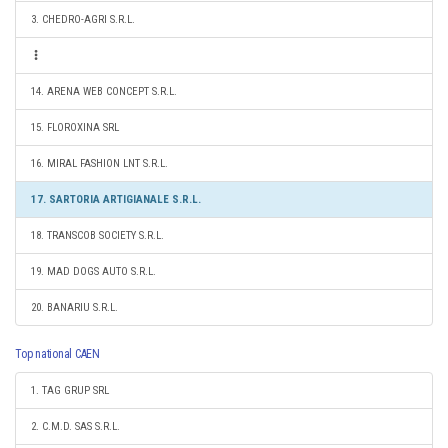
3. CHEDRO-AGRI S.R.L.
14. ARENA WEB CONCEPT S.R.L.
15. FLOROXINA SRL
16. MIRAL FASHION LNT S.R.L.
17. SARTORIA ARTIGIANALE S.R.L.
18. TRANSCOB SOCIETY S.R.L.
19. MAD DOGS AUTO S.R.L.
20. BANARIU S.R.L.
Top national CAEN
1. TAG GRUP SRL
2. C.M.D. SAS S.R.L.