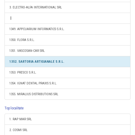
3. ELECTRO-ALFA INTERNATIONAL SRL
1349. APPCUARIUM INFORMATICS S.R.L.
1350. FLORA S.R.L.
1351. VASCOSAN-CAR SRL
1352. SARTORIA ARTIGIANALE S.R.L.
1353. PRESCO S.R.L.
1354. IGNAT DENTAL PRAXIS S.R.L.
1355. MIRALIUS DISTRIBUTIONS SRL
Top localitate
1. RAP MAR SRL
2. COSMI SRL