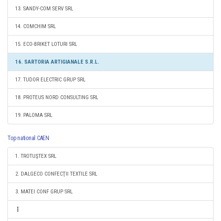
13. SANDY-COM SERV SRL
14. COMCHIM SRL
15. ECO-BRIKET LOTURI SRL
16. SARTORIA ARTIGIANALE S.R.L.
17. TUDOR ELECTRIC GRUP SRL
18. PROTEUS NORD CONSULTING SRL
19. PALOMA SRL
Top national CAEN
1. TROTUŞTEX SRL
2. DALGECO CONFECŢII TEXTILE SRL
3. MATEI CONF GRUP SRL