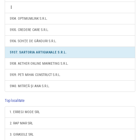
5934. OPTIMUMLINK S.R.L.
5935. CREDERE CARE S.R.L.
5936. SCHIȚE DE GÂNDURI S.R.L.
5937. SARTORIA ARTIGIANALE S.R.L.
5938. AETHER ONLINE MARKETING S.R.L.
5939. PETI MIHAI CONSTRUCT S.R.L.
5940. MITRIȚĂ ȘI ANA S.R.L.
Top localitate
1. ERREGI MODE SRL
2. RAP MAR SRL
3. GIRASOLE SRL