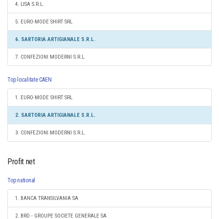
4. LISA S.R.L.
5. EURO-MODE SHIRT SRL
6. SARTORIA ARTIGIANALE S.R.L.
7. CONFEZIONI MODERNI S.R.L.
Top localitate CAEN
1. EURO-MODE SHIRT SRL
2. SARTORIA ARTIGIANALE S.R.L.
3. CONFEZIONI MODERNI S.R.L.
Profit net
Top national
1. BANCA TRANSILVANIA SA
2. BRD - GROUPE SOCIETE GENERALE SA