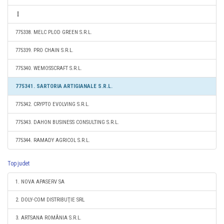
775338. MELC PLOD GREEN S.R.L.
775339. PRO CHAIN S.R.L.
775340. WEMOSSCRAFT S.R.L.
775341. SARTORIA ARTIGIANALE S.R.L.
775342. CRYPTO EVOLVING S.R.L.
775343. DAHON BUSINESS CONSULTING S.R.L.
775344. RAMADY AGRICOL S.R.L.
Top judet
1. NOVA APASERV SA
2. DOLY-COM DISTRIBUŢIE SRL
3. ARTSANA ROMÂNIA S.R.L.