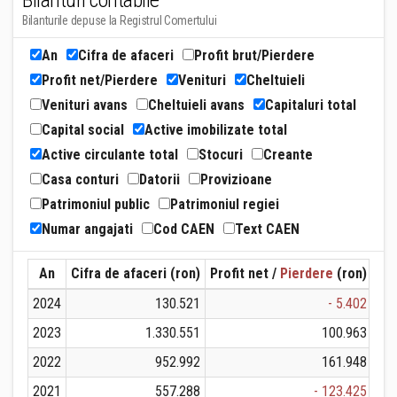
Bilanturi contabile
Bilanturile depuse la Registrul Comertului
An
Cifra de afaceri
Profit brut/Pierdere
Profit net/Pierdere
Venituri
Cheltuieli
Venituri avans
Cheltuieli avans
Capitaluri total
Capital social
Active imobilizate total
Active circulante total
Stocuri
Creante
Casa conturi
Datorii
Provizioane
Patrimoniul public
Patrimoniul regiei
Numar angajati
Cod CAEN
Text CAEN
An
Cifra de afaceri (ron)
Profit net /
Pierdere
(ron)
Ven
2024
130.521
- 5.402
2023
1.330.551
100.963
2022
952.992
161.948
2021
557.288
- 123.425