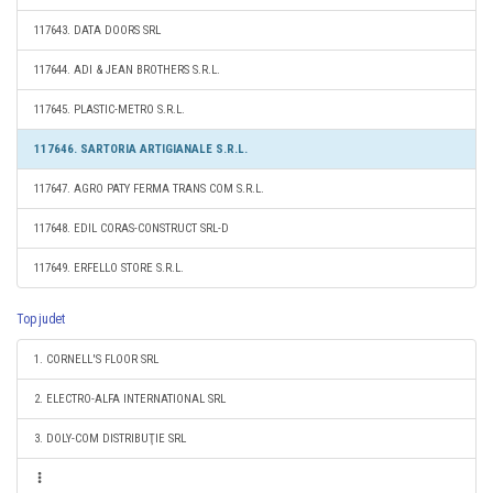
117643. DATA DOORS SRL
117644. ADI & JEAN BROTHERS S.R.L.
117645. PLASTIC-METRO S.R.L.
117646. SARTORIA ARTIGIANALE S.R.L.
117647. AGRO PATY FERMA TRANS COM S.R.L.
117648. EDIL CORAS-CONSTRUCT SRL-D
117649. ERFELLO STORE S.R.L.
Top judet
1. CORNELL'S FLOOR SRL
2. ELECTRO-ALFA INTERNATIONAL SRL
3. DOLY-COM DISTRIBUŢIE SRL