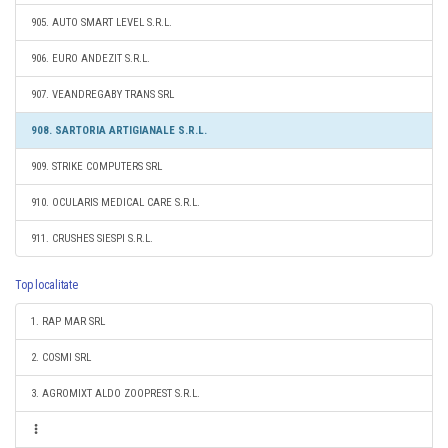
905. AUTO SMART LEVEL S.R.L.
906. EURO ANDEZIT S.R.L.
907. VEANDREGABY TRANS SRL
908. SARTORIA ARTIGIANALE S.R.L.
909. STRIKE COMPUTERS SRL
910. OCULARIS MEDICAL CARE S.R.L.
911. CRUSHES SIESPI S.R.L.
Top localitate
1. RAP MAR SRL
2. COSMI SRL
3. AGROMIXT ALDO ZOOPREST S.R.L.