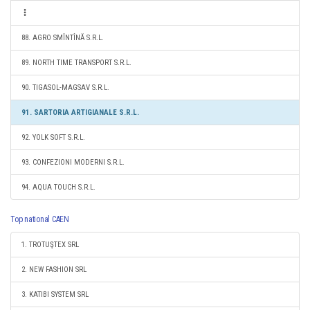
88. AGRO SMÎNTÎNĂ S.R.L.
89. NORTH TIME TRANSPORT S.R.L.
90. TIGASOL-MAGSAV S.R.L.
91. SARTORIA ARTIGIANALE S.R.L.
92. YOLK SOFT S.R.L.
93. CONFEZIONI MODERNI S.R.L.
94. AQUA TOUCH S.R.L.
Top national CAEN
1. TROTUŞTEX SRL
2. NEW FASHION SRL
3. KATIBI SYSTEM SRL