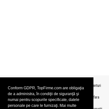
Topurile sunt realizate de
TopFirme
pe baza ultimelor bilanturi
Conform GDPR, TopFirme.com are obligaţia
depuse si au scop informativ.
de a administra, în condiţii de siguranţă şi
Este interzisa folosirea topurilor fara acordul TopFirme si fara
numai pentru scopurile specificate, datele
precizarea sursei.
personale pe care le furnizaţi. Mai multe
Daca doriti sa achizitionati
topuri personalizate
sau informatii