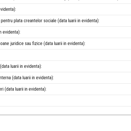
evidenta):
pentru plata creantelor sociale (data luarii in evidenta):
n evidenta):
oane juridice sau fizice (data luarii in evidenta):
(data luarii in evidenta):
nterna (data luarii in evidenta):
i (data luarii in evidenta):