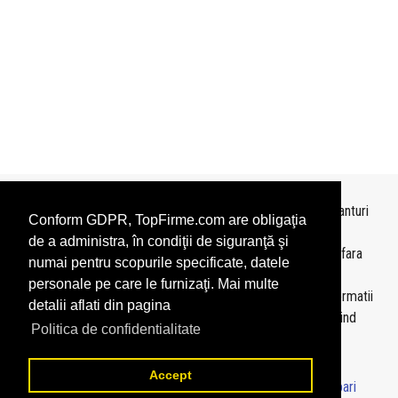
Topurile sunt realizate de
TopFirme
pe baza ultimelor bilanturi
Conform GDPR, TopFirme.com are obligaţia
depuse si au scop informativ.
de a administra, în condiţii de siguranţă şi
Este interzisa folosirea topurilor fara acordul TopFirme si fara
numai pentru scopurile specificate, datele
precizarea sursei.
personale pe care le furnizaţi. Mai multe
Daca doriti sa achizitionati
topuri personalizate
sau informatii
detalii aflati din pagina
despre agentii economici va rugam sa ne contactati folosind
Politica de confidentialitate
sectiunea
Contact
Accept
© 2026 - TopFirme -
Termeni si conditii
-
Contact
-
Intrebari