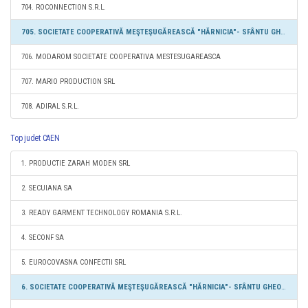
704. ROCONNECTION S.R.L.
705. SOCIETATE COOPERATIVĂ MEŞTEŞUGĂREASCĂ "HĂRNICIA"- SFÂNTU GHEORGHE
706. MODAROM SOCIETATE COOPERATIVA MESTESUGAREASCA
707. MARIO PRODUCTION SRL
708. ADIRAL S.R.L.
Top judet CAEN
1. PRODUCTIE ZARAH MODEN SRL
2. SECUIANA SA
3. READY GARMENT TECHNOLOGY ROMANIA S.R.L.
4. SECONF SA
5. EUROCOVASNA CONFECTII SRL
6. SOCIETATE COOPERATIVĂ MEŞTEŞUGĂREASCĂ "HĂRNICIA"- SFÂNTU GHEORGHE