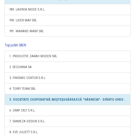
989. LAVINIA MODE S.R.L.
990. LIDER MAF SRL
991. MARAND MANF SRL
Top judet CAEN
1. PRODUCTIE ZARAH MODEN SRL
2. SECUIANA SA
3. FINISIMO CONTUR S.R.L.
4. TORPI TEAM SRL
5. SOCIETATE COOPERATIVĂ MEŞTEŞUGĂREASCĂ "HĂRNICIA"- SFÂNTU GHEORGHE
6. GRAY CXLT S.R.L.
7. SIAMEZA DESIGN S.R.L.
8. EVE JULIETT S.R.L.