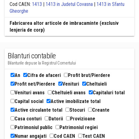
Cod CAEN:
1413
|
1413 in Judetul Covasna
|
1413 in Sfantu
Gheorghe
Fabricarea altor articole de imbracaminte (exclusiv
lenjeria de corp)
Bilanturi contabile
Bilanturile depuse la Registrul Comertului
An
Cifra de afaceri
Profit brut/Pierdere
Profit net/Pierdere
Venituri
Cheltuieli
Venituri avans
Cheltuieli avans
Capitaluri total
Capital social
Active imobilizate total
Active circulante total
Stocuri
Creante
Casa conturi
Datorii
Provizioane
Patrimoniul public
Patrimoniul regiei
Numar angajati
Cod CAEN
Text CAEN