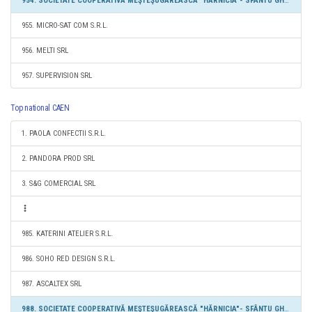
954. SOCIETATE COOPERATIVĂ MEŞTEŞUGĂREASCĂ "HĂRNICIA"- SFÂNTU GHEORGHE
955. MICRO-SAT COM S.R.L.
956. MELTI SRL
957. SUPERVISION SRL
Top national CAEN
1. PAOLA CONFECTII S.R.L.
2. PANDORA PROD SRL
3. S&G COMERCIAL SRL
985. KATERINI ATELIER S.R.L.
986. SOHO RED DESIGN S.R.L.
987. ASCALTEX SRL
988. SOCIETATE COOPERATIVĂ MEŞTEŞUGĂREASCĂ "HĂRNICIA"- SFÂNTU GHEORGHE