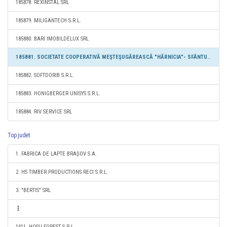
185878. REXINSTAL SRL
185879. MILIGANTECH S.R.L.
185880. BARI IMOBILDELUX SRL
185881. SOCIETATE COOPERATIVĂ MEŞTEŞUGĂREASCĂ "HĂRNICIA"- SFÂNTU GHEORGHE
185882. SOFTDORIB S.R.L.
185883. HONIGBERGER UNISYS S.R.L.
185884. RIV SERVICE SRL
Top judet
1. FABRICA DE LAPTE BRAȘOV S.A.
2. HS TIMBER PRODUCTIONS RECI S.R.L.
3. "BERTIS" SRL
1411. HOSU FOREST S.R.L.