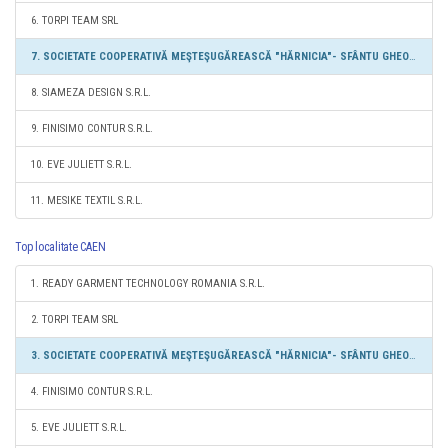
6. TORPI TEAM SRL
7. SOCIETATE COOPERATIVĂ MEŞTEŞUGĂREASCĂ "HĂRNICIA"- SFÂNTU GHEORGHE
8. SIAMEZA DESIGN S.R.L.
9. FINISIMO CONTUR S.R.L.
10. EVE JULIETT S.R.L.
11. MESIKE TEXTIL S.R.L.
Top localitate CAEN
1. READY GARMENT TECHNOLOGY ROMANIA S.R.L.
2. TORPI TEAM SRL
3. SOCIETATE COOPERATIVĂ MEŞTEŞUGĂREASCĂ "HĂRNICIA"- SFÂNTU GHEORGHE
4. FINISIMO CONTUR S.R.L.
5. EVE JULIETT S.R.L.