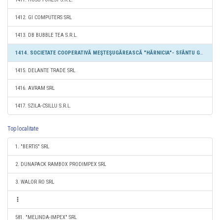
1412. GI COMPUTERS SRL
1413. DB BUBBLE TEA S.R.L.
1414. SOCIETATE COOPERATIVĂ MEŞTEŞUGĂREASCĂ "HĂRNICIA"- SFÂNTU GHEORGHE
1415. DELANTE TRADE SRL
1416. AVRAM SRL
1417. SZILA-CSILLU S.R.L.
Top localitate
1. "BERTIS" SRL
2. DUNAPACK RAMBOX PRODIMPEX SRL
3. WALOR RO SRL
581. "MELINDA-IMPEX" SRL