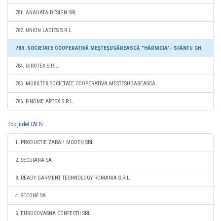
781. ANAHATA DESIGN SRL
782. UNION LADIES S.R.L.
783. SOCIETATE COOPERATIVĂ MEŞTEŞUGĂREASCĂ "HĂRNICIA"- SFÂNTU GHEORGHE
784. GIROTEX S.R.L.
785. MOBILTEX SOCIETATE COOPERATIVA MESTESUGAREASCA
786. FINDME APTEX S.R.L.
Top judet CAEN
1. PRODUCTIE ZARAH MODEN SRL
2. SECUIANA SA
3. READY GARMENT TECHNOLOGY ROMANIA S.R.L.
4. SECONF SA
5. EUROCOVASNA CONFECTII SRL