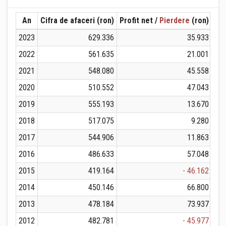
An
Cifra de afaceri (ron)
Profit net /
Pierdere
(ron)
Ven
2023
629.336
35.933
2022
561.635
21.001
2021
548.080
45.558
2020
510.552
47.043
2019
555.193
13.670
2018
517.075
9.280
2017
544.906
11.863
2016
486.633
57.048
2015
419.164
- 46.162
2014
450.146
66.800
2013
478.184
73.937
2012
482.781
- 45.977