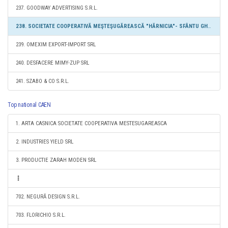
237. GOODWAY ADVERTISING S.R.L.
238. SOCIETATE COOPERATIVĂ MEŞTEŞUGĂREASCĂ "HĂRNICIA"- SFÂNTU GHEORGHE
239. OMEXIM EXPORT-IMPORT SRL
240. DESFACERE MIMY-ZUP SRL
241. SZABO & CO S.R.L.
Top national CAEN
1. ARTA CASNICA SOCIETATE COOPERATIVA MESTESUGAREASCA
2. INDUSTRIES YIELD SRL
3. PRODUCTIE ZARAH MODEN SRL
702. NEGURĂ DESIGN S.R.L.
703. FLORICHIO S.R.L.