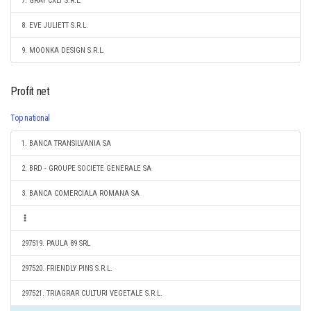
7. GRAY CXLT S.R.L.
8. EVE JULIETT S.R.L.
9. MOONKA DESIGN S.R.L.
Profit net
Top national
1. BANCA TRANSILVANIA SA
2. BRD - GROUPE SOCIETE GENERALE SA
3. BANCA COMERCIALA ROMANA SA
297519. PAULA 89 SRL
297520. FRIENDLY PINS S.R.L.
297521. TRIAGRAR CULTURI VEGETALE S.R.L.