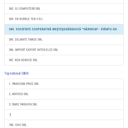
582. GI COMPUTERS SRL
583. DB BUBBLE TEA S.R.L.
584. SOCIETATE COOPERATIVĂ MEŞTEŞUGĂREASCĂ "HĂRNICIA"- SFÂNTU GHEORGHE
585. DELANTE TRADE SRL
586. IMPORT EXPORT INTER-ELCO SRL
587. KEN SERVICE SRL
Top national CAEN
1. PANDORA PROD SRL
2. ARTIFEX SRL
3. SIMIZ FASHION SRL
780. CHIC SRL