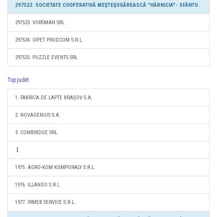
297522. SOCIETATE COOPERATIVĂ MEŞTEŞUGĂREASCĂ "HĂRNICIA"- SFÂNTU GHEORGHE
297523. VORSMAN SRL
297524. CIPET PRODCOM S.R.L.
297525. PUZZLE EVENTS SRL
Top judet
1. FABRICA DE LAPTE BRAȘOV S.A.
2. NOVAGENIUS S.A.
3. COMBRIDGE SRL
1975. AGRO-KOM KOMPORALY S.R.L.
1976. ILLANGO S.R.L.
1977. IRMEB SERVICE S.R.L.