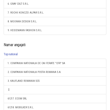
6. GRAY CXLT S.R.L.
7. ROCHII KONCZEI ALPAR S.R.L.
8. MOONKA DESIGN S.R.L.
9. HEIDEMANN FASHION S.R.L.
Numar angajati
Top national
1. COMPANIA NATIONALA DE CAI FERATE "CFR" SA
2. COMPANIA NATIONALA POSTA ROMANA S.A.
3. KAUFLAND ROMANIA SCS
61217. ECOM SRL
61218. MOBILKER S.R.L.