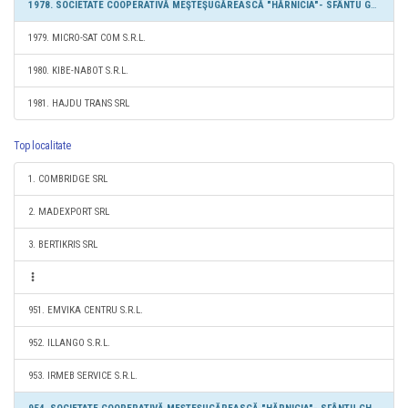
1978. SOCIETATE COOPERATIVĂ MEŞTEŞUGĂREASCĂ "HĂRNICIA"- SFÂNTU GHEORGHE
1979. MICRO-SAT COM S.R.L.
1980. KIBE-NABOT S.R.L.
1981. HAJDU TRANS SRL
Top localitate
1. COMBRIDGE SRL
2. MADEXPORT SRL
3. BERTIKRIS SRL
951. EMVIKA CENTRU S.R.L.
952. ILLANGO S.R.L.
953. IRMEB SERVICE S.R.L.