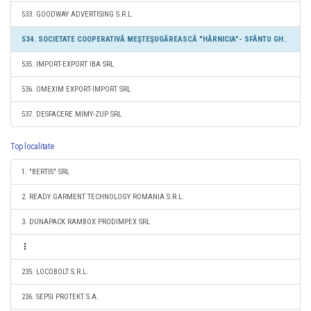
533. GOODWAY ADVERTISING S.R.L.
534. SOCIETATE COOPERATIVĂ MEŞTEŞUGĂREASCĂ "HĂRNICIA"- SFÂNTU GHEORGHE
535. IMPORT-EXPORT IBA SRL
536. OMEXIM EXPORT-IMPORT SRL
537. DESFACERE MIMY-ZUP SRL
Top localitate
1. "BERTIS" SRL
2. READY GARMENT TECHNOLOGY ROMANIA S.R.L.
3. DUNAPACK RAMBOX PRODIMPEX SRL
235. LOCOBOLT S.R.L.
236. SEPSI PROTEKT S.A.