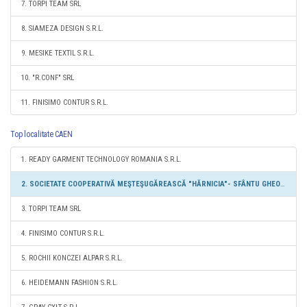
7. TORPI TEAM SRL
8. SIAMEZA DESIGN S.R.L.
9. MESIKE TEXTIL S.R.L.
10. "R.CONF" SRL
11. FINISIMO CONTUR S.R.L.
Top localitate CAEN
1. READY GARMENT TECHNOLOGY ROMANIA S.R.L.
2. SOCIETATE COOPERATIVĂ MEŞTEŞUGĂREASCĂ "HĂRNICIA"- SFÂNTU GHEORGHE
3. TORPI TEAM SRL
4. FINISIMO CONTUR S.R.L.
5. ROCHII KONCZEI ALPAR S.R.L.
6. HEIDEMANN FASHION S.R.L.