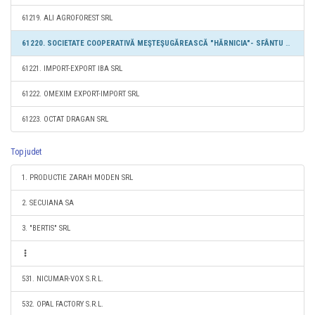
61219. ALI AGROFOREST SRL
61220. SOCIETATE COOPERATIVĂ MEŞTEŞUGĂREASCĂ "HĂRNICIA"- SFÂNTU GHEORGHE
61221. IMPORT-EXPORT IBA SRL
61222. OMEXIM EXPORT-IMPORT SRL
61223. OCTAT DRAGAN SRL
Top judet
1. PRODUCTIE ZARAH MODEN SRL
2. SECUIANA SA
3. "BERTIS" SRL
531. NICUMAR-VOX S.R.L.
532. OPAL FACTORY S.R.L.