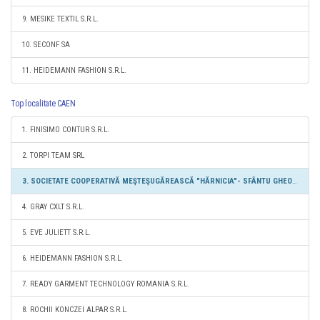
9. MESIKE TEXTIL S.R.L.
10. SECONF SA
11. HEIDEMANN FASHION S.R.L.
Top localitate CAEN
1. FINISIMO CONTUR S.R.L.
2. TORPI TEAM SRL
3. SOCIETATE COOPERATIVĂ MEŞTEŞUGĂREASCĂ "HĂRNICIA"- SFÂNTU GHEORGHE
4. GRAY CXLT S.R.L.
5. EVE JULIETT S.R.L.
6. HEIDEMANN FASHION S.R.L.
7. READY GARMENT TECHNOLOGY ROMANIA S.R.L.
8. ROCHII KONCZEI ALPAR S.R.L.