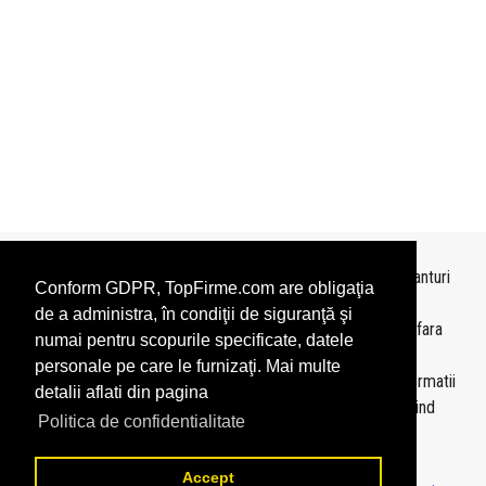
Topurile sunt realizate de
TopFirme
pe baza ultimelor bilanturi
Conform GDPR, TopFirme.com are obligaţia
depuse si au scop informativ.
de a administra, în condiţii de siguranţă şi
Este interzisa folosirea topurilor fara acordul TopFirme si fara
numai pentru scopurile specificate, datele
precizarea sursei.
personale pe care le furnizaţi. Mai multe
Daca doriti sa achizitionati
topuri personalizate
sau informatii
detalii aflati din pagina
despre agentii economici va rugam sa ne contactati folosind
Politica de confidentialitate
sectiunea
Contact
Accept