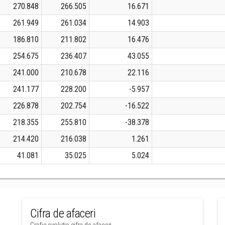
270.848
266.505
16.671
261.949
261.034
14.903
186.810
211.802
16.476
254.675
236.407
43.055
241.000
210.678
22.116
241.177
228.200
-5.957
226.878
202.754
-16.522
218.355
255.810
-38.378
214.420
216.038
1.261
41.081
35.025
5.024
Cifra de afaceri