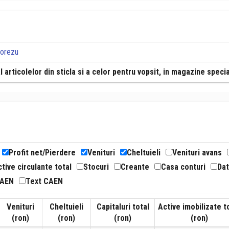
Horezu
l articolelor din sticla si a celor pentru vopsit, in magazine speci
Profit net/Pierdere
Venituri
Cheltuieli
Venituri avans
tive circulante total
Stocuri
Creante
Casa conturi
Dat
CAEN
Text CAEN
Venituri
Cheltuieli
Capitaluri total
Active imobilizate t
(ron)
(ron)
(ron)
(ron)