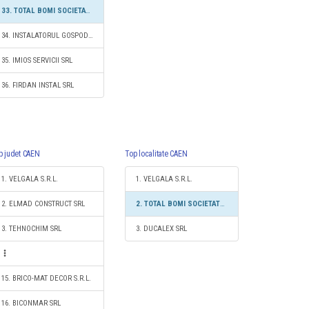
33. TOTAL BOMI SOCIETATE CU RASPUNDERE LIMITATĂ
34. INSTALATORUL GOSPODAR S.R.L.
35. IMIOS SERVICII SRL
36. FIRDAN INSTAL SRL
p judet CAEN
Top localitate CAEN
1. VELGALA S.R.L.
1. VELGALA S.R.L.
2. ELMAD CONSTRUCT SRL
2. TOTAL BOMI SOCIETATE CU RASPUNDERE LIMITATĂ
3. TEHNOCHIM SRL
3. DUCALEX SRL
15. BRICO-MAT DECOR S.R.L.
16. BICONMAR SRL