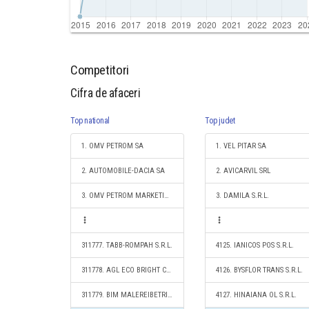
Competitori
Cifra de afaceri
Top national
Top judet
1. OMV PETROM SA
1. VEL PITAR SA
2. AUTOMOBILE-DACIA SA
2. AVICARVIL SRL
3. OMV PETROM MARKETING SRL
3. DAMILA S.R.L.
311777. TABB-ROMPAH S.R.L.
4125. IANICOS POS S.R.L.
311778. AGL ECO BRIGHT CLEAN S.R.L.
4126. BYSFLOR TRANS S.R.L.
311779. BIM MALEREIBETRIEB S.R.L.
4127. HINAIANA OL S.R.L.