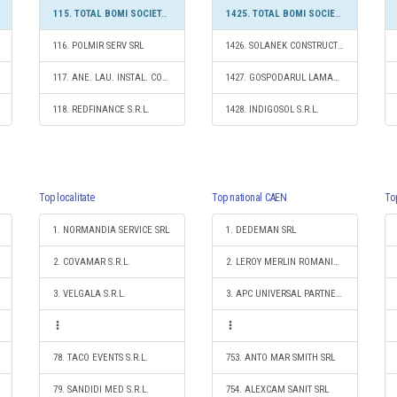
115. TOTAL BOMI SOCIETATE CU RASPUNDERE LIMITATĂ
1425. TOTAL BOMI SOCIETATE CU RASPUNDERE LIMITATĂ
116. POLMIR SERV SRL
1426. SOLANEK CONSTRUCT S.R.L.
117. ANE. LAU. INSTAL. CONSTRUCT S.R.L.
1427. GOSPODARUL LAMAR S.R.L.
118. REDFINANCE S.R.L.
1428. INDIGOSOL S.R.L.
Top localitate
Top national CAEN
To
1. NORMANDIA SERVICE SRL
1. DEDEMAN SRL
2. COVAMAR S.R.L.
2. LEROY MERLIN ROMANIA SRL
3. VELGALA S.R.L.
3. APC UNIVERSAL PARTNER SRL
78. TACO EVENTS S.R.L.
753. ANTO MAR SMITH SRL
79. SANDIDI MED S.R.L.
754. ALEXCAM SANIT SRL