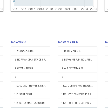
Top localitate
Top national CAEN
To
1. VELGALA S.R.L.
1. DEDEMAN SRL
2. NORMANDIA SERVICE SRL
2. LEROY MERLIN ROMANIA SRL
3. COVAMAR S.R.L.
3. ALBERTEMMA SRL
112. SODADI TRAVEL S.R.L.-D.
1422. GOLDUŢ MATERIALE DE CONSTRUCŢII S.R.L.
113. STIRBEI SRL
1423. NYLY CONFORT 40 S.R.L.
114. SOFIA MADTRANS S.R.L.
1424. ROBEPUS GROUP S.R.L.