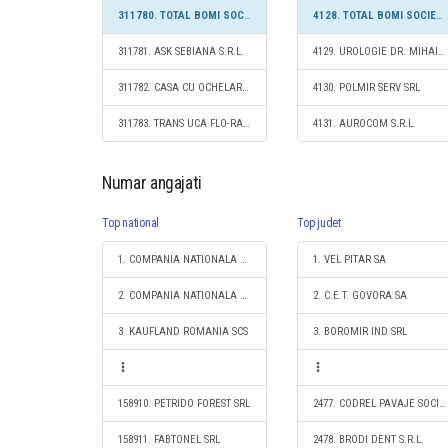
311780. TOTAL BOMI SOCIETATE CU RASPUNDERE LIMITATĂ
4128. TOTAL BOMI SOCIETATE CU RASPUNDERE LIMITATĂ
311781. ASK SEBIANA S.R.L.
4129. UROLOGIE DR. MIHAI S.R.L.
311782. CASA CU OCHELARI SRL
4130. POLMIR SERV SRL
311783. TRANS UCA FLO-RAL SRL
4131. AUROCOM S.R.L.
Numar angajati
Top national
Top judet
1. COMPANIA NATIONALA DE CAI FERATE "CFR" SA
1. VEL PITAR SA
2. COMPANIA NATIONALA POSTA ROMANA S.A.
2. C.E.T. GOVORA SA
3. KAUFLAND ROMANIA SCS
3. BOROMIR IND SRL
158910. PETRIDO FOREST SRL
2477. CODREL PAVAJE SOCIETATE CU RASPUNDERE LIMITATĂ
158911. FABTONEL SRL
2478. BRODI DENT S.R.L.