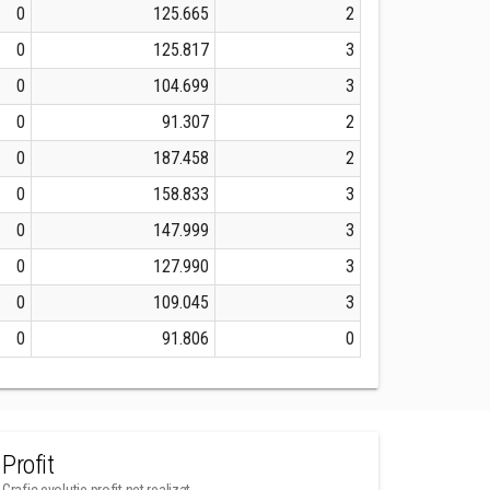
0
125.665
2
0
125.817
3
0
104.699
3
0
91.307
2
0
187.458
2
0
158.833
3
0
147.999
3
0
127.990
3
0
109.045
3
0
91.806
0
Profit