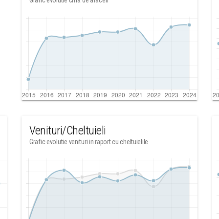
Grafic evolutie cifra de afaceri
Venituri/Cheltuieli
Grafic evolutie venituri in raport cu cheltuielile