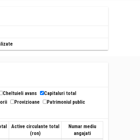
alizate
Cheltuieli avans
Capitaluri total
orii
Provizioane
Patrimoniul public
otal
Active circulante total
Numar mediu
(ron)
angajati