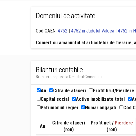
Domeniul de activitate
Cod CAEN:
4752
|
4752 in Judetul Valcea
|
4752 in 
Comert cu amanuntul al articolelor de fierarie, a
Bilanturi contabile
Bilanturile depuse la Registrul Comertului
An
Cifra de afaceri
Profit brut/Pierdere
Capital social
Active imobilizate total
Ac
Patrimoniul regiei
Numar angajati
Cod 
Cifra de afaceri
Profit net /
Pierdere
An
(ron)
(ron)