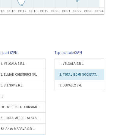
p judet CAEN
Top localitate CAEN
1. VELGALA S.R.L.
1. VELGALA S.R.L.
2. ELMAD CONSTRUCT SRL
2. TOTAL BOMI SOCIETATE CU RASPUNDERE LIMITATĂ
3. STENOV S.R.L.
3. DUCALEX SRL
30. LIVIU INSTAL CONSTRUCT S.R.L.
31. INSTALATORUL ALEX S.R.L.
32. ANYA-MARAVA S.R.L.