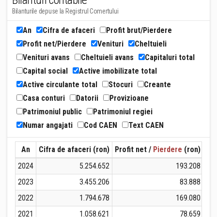
Bilanturi contabile
Bilanturile depuse la Registrul Comertului
An
Cifra de afaceri
Profit brut/Pierdere
Profit net/Pierdere
Venituri
Cheltuieli
Venituri avans
Cheltuieli avans
Capitaluri total
Capital social
Active imobilizate total
Active circulante total
Stocuri
Creante
Casa conturi
Datorii
Provizioane
Patrimoniul public
Patrimoniul regiei
Numar angajati
Cod CAEN
Text CAEN
An
Cifra de afaceri (ron)
Profit net /
Pierdere
(ron)
Ven
2024
5.254.652
193.208
2023
3.455.206
83.888
2022
1.794.678
169.080
2021
1.058.621
78.659