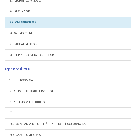
23. MURAT EXIM S.R.L.
24. REVERA SRL
25. VALCODOR SRL
26. SZILASSY SRL
27. MOCALPACO S.R.L.
28. PEPINIERA VEKYGARDEN SRL
Top national CAEN
1. SUPERCOM SA
2. RETIM ECOLOGIC SERVICE SA
3. POLARIS M.HOLDING SRL
205. COMPANIA DE UTILITĂŢI PUBLICE TÎRGU OCNA SA
206. CAMI COMEXIM SRL