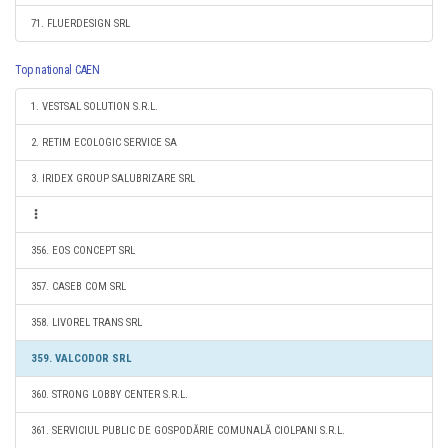
71. FLUERDESIGN SRL
Top national CAEN
1. VESTSAL SOLUTION S.R.L.
2. RETIM ECOLOGIC SERVICE SA
3. IRIDEX GROUP SALUBRIZARE SRL
356. EOS CONCEPT SRL
357. CASEB COM SRL
358. LIVOREL TRANS SRL
359. VALCODOR SRL
360. STRONG LOBBY CENTER S.R.L.
361. SERVICIUL PUBLIC DE GOSPODĂRIE COMUNALĂ CIOLPANI S.R.L.