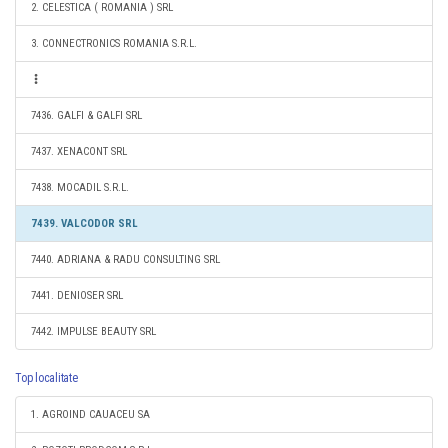
2. CELESTICA ( ROMANIA ) SRL
3. CONNECTRONICS ROMANIA S.R.L.
7436. GALFI & GALFI SRL
7437. XENACONT SRL
7438. MOCADIL S.R.L.
7439. VALCODOR SRL
7440. ADRIANA & RADU CONSULTING SRL
7441. DENIOSER SRL
7442. IMPULSE BEAUTY SRL
Top localitate
1. AGROIND CAUACEU SA