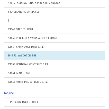
2. COMPANIA NATIONALA POSTA ROMANA S.A.
3. KAUFLAND ROMANIA SCS
201549. SAFE TOUR SRL
201550. PENSIUNEA VATRA APUSENILOR SRL
201551. SHINY SMILE DENT S.R.L.
201552. VALCODOR SRL
201553. RENTCRAN CONSTRUCT S.R.L.
201554. MARLET SRL
201555. WHITE MEDIA PROMO S.R.L.
Top judet
1. PLEXUS SERVICES RO SRL