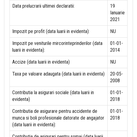
Data prelucrarii ultimei declaratii:
19
Ianuarie
2021
Impozit pe profit (data luarii in evidenta):
NU
Impozit pe veniturile mircorinteprinderilor (data
01-01-
luarii in evidenta):
2014
Accize (data luarii in evidenta)
NU
Taxa pe valoare adaugata (data luarii in evidenta)
20-05-
2008
Contributia la asigurari sociale (data luarii in
01-01-
evidenta)
2018
Contributia de asigurare pentru accidente de
01-01-
munca si boli profesionale datorate de angajator
2018
(data luarii in evidenta):
Contributia de asigurari pentru somaj (data luarii