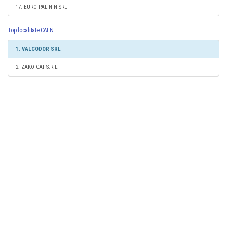
17. EURO PAL-NIN SRL
Top localitate CAEN
1. VALCODOR SRL
2. ZAKO CAT S.R.L.