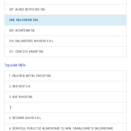
207. ALNES RECYCLING SRL
208. VALCODOR SRL
209. ACVATERM SA
210. SALUBRITATE APUSENI S.R.L.
211. CDM ECO BANAT SRL
Top judet CAEN
1. PAJURCA METAL GROUP SRL
2. RER VEST S.A.
3. AVE BIHOR SRL
5. RECIMAT BIHOR S.R.L.
6. SERVICIUL PUBLIC DE ALIMENTARE CU APA, CANALIZARE SI SALUBRIZARE