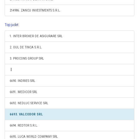
214986. ZANCU INVESTMENTS S.R.L.
Top judet
1. INTER BROKER DE ASIGURARE SRL
2. OUL DE TINCA S.R.L.
3. PROCONS GROUP SRL
6690. INDRIES SRL
6691. MEDICOR SRL
6692. NEDLUC SERVICE SRL
6693. VALCODOR SRL
6694. REDTOR S.R.L.
6695. LUCA WORLD COMPANY SRL