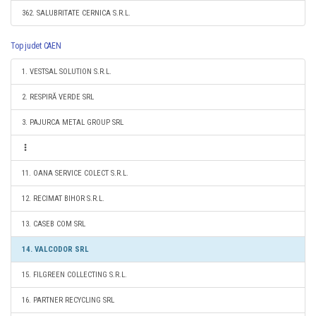
362. SALUBRITATE CERNICA S.R.L.
Top judet CAEN
1. VESTSAL SOLUTION S.R.L.
2. RESPIRĂ VERDE SRL
3. PAJURCA METAL GROUP SRL
11. OANA SERVICE COLECT S.R.L.
12. RECIMAT BIHOR S.R.L.
13. CASEB COM SRL
14. VALCODOR SRL
15. FILGREEN COLLECTING S.R.L.
16. PARTNER RECYCLING SRL