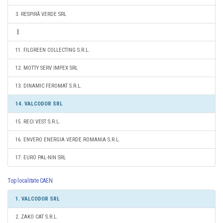
3. RESPIRĂ VERDE SRL
11. FILGREEN COLLECTING S.R.L.
12. MOTTY SERV IMPEX SRL
13. DINAMIC FEROMAT S.R.L.
14. VALCODOR SRL
15. RECI VEST S.R.L.
16. ENVERO ENERGIA VERDE ROMANIA S.R.L.
17. EURO PAL-NIN SRL
Top localitate CAEN
1. VALCODOR SRL
2. ZAKO CAT S.R.L.