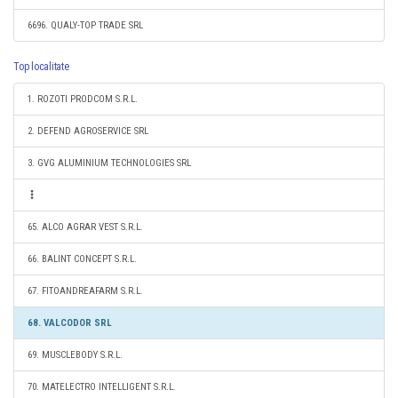
6696. QUALY-TOP TRADE SRL
Top localitate
1. ROZOTI PRODCOM S.R.L.
2. DEFEND AGROSERVICE SRL
3. GVG ALUMINIUM TECHNOLOGIES SRL
65. ALCO AGRAR VEST S.R.L.
66. BALINT CONCEPT S.R.L.
67. FITOANDREAFARM S.R.L.
68. VALCODOR SRL
69. MUSCLEBODY S.R.L.
70. MATELECTRO INTELLIGENT S.R.L.