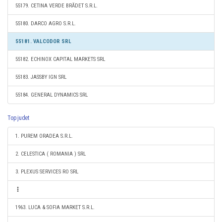
55179. CETINA VERDE BRĂDET S.R.L.
55180. DARCO AGRO S.R.L.
55181. VALCODOR SRL
55182. ECHINOX CAPITAL MARKETS SRL
55183. JASSBY IGN SRL
55184. GENERAL DYNAMICS SRL
Top judet
1. PUREM ORADEA S.R.L.
2. CELESTICA ( ROMANIA ) SRL
3. PLEXUS SERVICES RO SRL
1963. LUCA & SOFIA MARKET S.R.L.