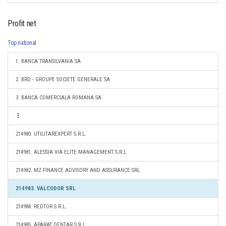
Profit net
Top national
1. BANCA TRANSILVANIA SA
2. BRD - GROUPE SOCIETE GENERALE SA
3. BANCA COMERCIALA ROMANA SA
214980. UTILITAREXPERT S.R.L.
214981. ALESSIA VIA ELITE MANAGEMENT S.R.L.
214982. MZ FINANCE ADVISORY AND ASSURANCE SRL
214983. VALCODOR SRL
214984. REDTOR S.R.L.
214985. APARAT DENTAR S.R.L.