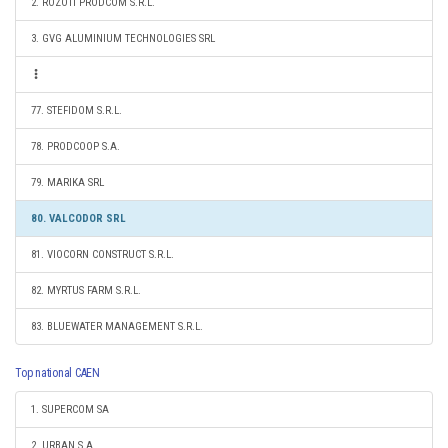
2. ROZOTI PRODCOM S.R.L.
3. GVG ALUMINIUM TECHNOLOGIES SRL
77. STEFIDOM S.R.L.
78. PRODCOOP S.A.
79. MARIKA SRL
80. VALCODOR SRL
81. VIOCORN CONSTRUCT S.R.L.
82. MYRTUS FARM S.R.L.
83. BLUEWATER MANAGEMENT S.R.L.
Top national CAEN
1. SUPERCOM SA
2. URBAN S.A.