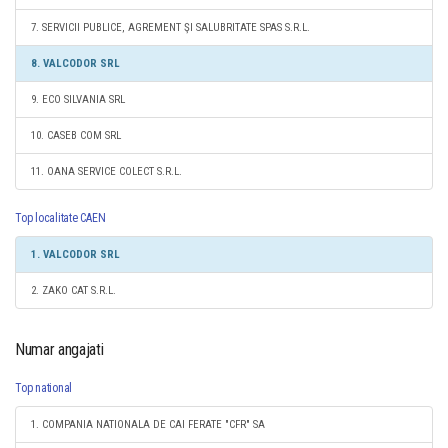
7. SERVICII PUBLICE, AGREMENT ŞI SALUBRITATE SPAS S.R.L.
8. VALCODOR SRL
9. ECO SILVANIA SRL
10. CASEB COM SRL
11. OANA SERVICE COLECT S.R.L.
Top localitate CAEN
1. VALCODOR SRL
2. ZAKO CAT S.R.L.
Numar angajati
Top national
1. COMPANIA NATIONALA DE CAI FERATE "CFR" SA