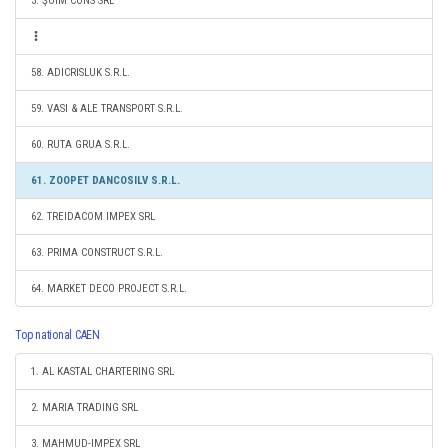
3. ŞOIM CONS SRL
58. ADICRISLUK S.R.L.
59. VASI & ALE TRANSPORT S.R.L.
60. RUTA GRUA S.R.L.
61. ZOOPET DANCOSILV S.R.L.
62. TREIDACOM IMPEX SRL
63. PRIMA CONSTRUCT S.R.L.
64. MARKET DECO PROJECT S.R.L.
Top national CAEN
1. AL KASTAL CHARTERING SRL
2. MARIA TRADING SRL
3. MAHMUD-IMPEX SRL