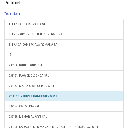
Profit net
Top national
1. BANCA TRANSILVANIA SA
2. BRD - GROUPE SOCIETE GENERALE SA
3. BANCA COMERCIALA ROMANA SA
289150. IONUŢ TOURS SRL
289151. FLOWER ELCONDA SRL
289152. MARIA CRIS LOGISTIC S.R.L.
289153. ZOOPET DANCOSILV S.R.L.
289154. CAT MEDIA SRL
289155. MEMORIAL ARTS SRL
289156. RADACINI RISK MANAGEMENT ASISTENT IN BROKERAJ S.R.L.