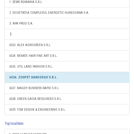
1. SEWS ROMANIA S.R.L.
2. SOCIETATEA COMPLEXUL ENERGETIC HUNEDOARA S.A.
3. APA PROD S.A.
6523. ALEX AGROGREEN S.R.L.
6524. RENATE HAIR FINE ART S.R.L.
6525. UTIL LAND FASHION S.R.L.
6526. ZOOPET DANCOSILV S.R.L.
6527. MAGDY BUSINESS RAPID S.R.L.
6528. GREEN DACIA RESOURCES S.R.L.
6529. TCM DESIGN & ENGINEERING S.R.L.
Top localitate