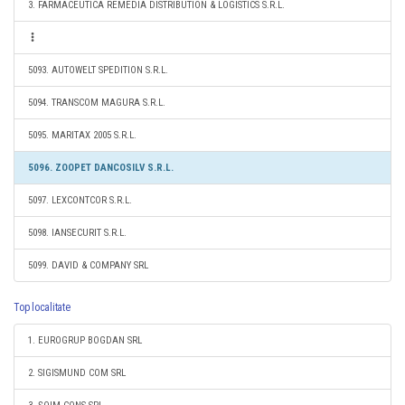
3. FARMACEUTICA REMEDIA DISTRIBUTION & LOGISTICS S.R.L.
5093. AUTOWELT SPEDITION S.R.L.
5094. TRANSCOM MAGURA S.R.L.
5095. MARITAX 2005 S.R.L.
5096. ZOOPET DANCOSILV S.R.L.
5097. LEXCONTCOR S.R.L.
5098. IANSECURIT S.R.L.
5099. DAVID & COMPANY SRL
Top localitate
1. EUROGRUP BOGDAN SRL
2. SIGISMUND COM SRL