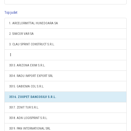
Top judet
1. ARCELORMITTAL HUNEDOARA SA
2. SIMCOR VAR SA
3. CLAU SPRINT CONSTRUCT S.R.L.
3513. ARIZONA EXIM S.R.L.
3514. RADU IMPORT EXPORT SRL
3515. GABIEMA COL S.R.L.
3516. ZOOPET DANCOSILV S.R.L.
3517. ZENIT TUR S.R.L.
3518. ADN LOGISPRINT S.R.L.
3519. PAN INTERNATIONAL SRL