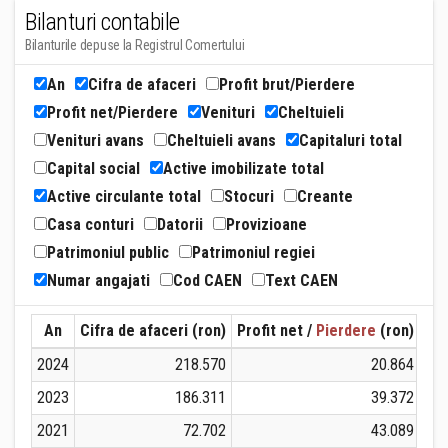
Bilanturi contabile
Bilanturile depuse la Registrul Comertului
An
Cifra de afaceri
Profit brut/Pierdere
Profit net/Pierdere
Venituri
Cheltuieli
Venituri avans
Cheltuieli avans
Capitaluri total
Capital social
Active imobilizate total
Active circulante total
Stocuri
Creante
Casa conturi
Datorii
Provizioane
Patrimoniul public
Patrimoniul regiei
Numar angajati
Cod CAEN
Text CAEN
An
Cifra de afaceri (ron)
Profit net /
Pierdere
(ron)
Ven
2024
218.570
20.864
2023
186.311
39.372
2021
72.702
43.089