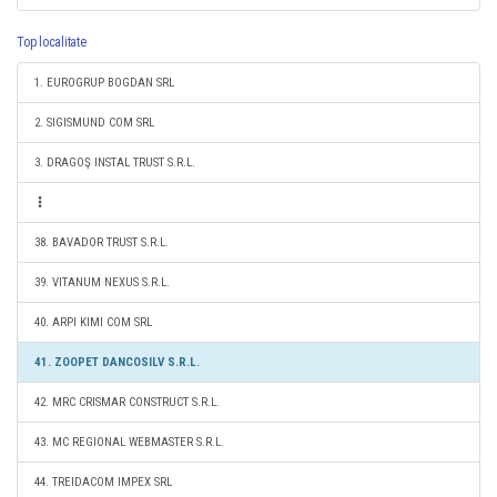
Top localitate
1. EUROGRUP BOGDAN SRL
2. SIGISMUND COM SRL
3. DRAGOŞ INSTAL TRUST S.R.L.
38. BAVADOR TRUST S.R.L.
39. VITANUM NEXUS S.R.L.
40. ARPI KIMI COM SRL
41. ZOOPET DANCOSILV S.R.L.
42. MRC CRISMAR CONSTRUCT S.R.L.
43. MC REGIONAL WEBMASTER S.R.L.
44. TREIDACOM IMPEX SRL