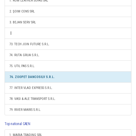
1. ROM LEATHER SOFAS SRL
2. ŞOIM CONS SRL
3. BEJAN SERV SRL
73. TECH JOIN FUTURE S.R.L.
74. RUTA GRUA S.R.L.
75. UTIL PAS S.R.L.
76. ZOOPET DANCOSILV S.R.L.
77. INTER VLAD EXPRESS S.R.L.
78. VASI & ALE TRANSPORT S.R.L.
79. RIVER MARIS S.R.L.
Top national CAEN
1. MARIA TRADING SRL