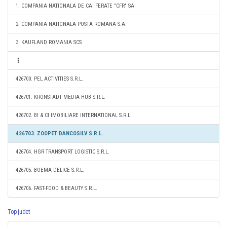
1. COMPANIA NATIONALA DE CAI FERATE "CFR" SA
2. COMPANIA NATIONALA POSTA ROMANA S.A.
3. KAUFLAND ROMANIA SCS
426700. PEL ACTIVITIES S.R.L.
426701. KRONSTADT MEDIA HUB S.R.L.
426702. BI & CI IMOBILIARE INTERNATIONAL S.R.L.
426703. ZOOPET DANCOSILV S.R.L.
426704. HGR TRANSPORT LOGISTIC S.R.L.
426705. BOEMA DELICE S.R.L.
426706. FAST-FOOD & BEAUTY S.R.L.
Top judet