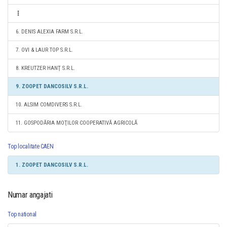
6. DENIS ALEXIA FARM S.R.L.
7. OVI & LAUR TOP S.R.L.
8. KREUTZER HANŢ S.R.L.
9. ZOOPET DANCOSILV S.R.L.
10. ALSIM COMDIVERS S.R.L.
11. GOSPODĂRIA MOŢILOR COOPERATIVĂ AGRICOLĂ
Top localitate CAEN
1. ZOOPET DANCOSILV S.R.L.
Numar angajati
Top national