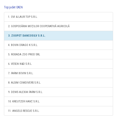
Top judet CAEN
1. OVI & LAUR TOP S.R.L.
2. GOSPODĂRIA MOŢILOR COOPERATIVĂ AGRICOLĂ
3. ZOOPET DANCOSILV S.R.L.
4. BOVIN DRAGO K S.R.L.
5. ROBADA ZOO PROD SRL
6. VESEA N&D S.R.L.
7. FARM BOVIN S.R.L.
8. ALSIM COMDIVERS S.R.L.
9. DENIS ALEXIA FARM S.R.L.
10. KREUTZER HANŢ S.R.L.
11. ANGELS RESCUE S.R.L.