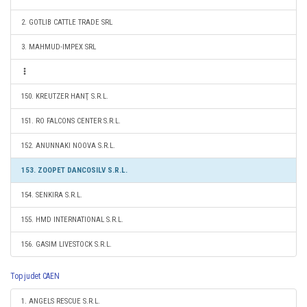
2. GOTLIB CATTLE TRADE SRL
3. MAHMUD-IMPEX SRL
150. KREUTZER HANŢ S.R.L.
151. RO FALCONS CENTER S.R.L.
152. ANUNNAKI NOOVA S.R.L.
153. ZOOPET DANCOSILV S.R.L.
154. SENKIRA S.R.L.
155. HMD INTERNATIONAL S.R.L.
156. GASIM LIVESTOCK S.R.L.
Top judet CAEN
1. ANGELS RESCUE S.R.L.