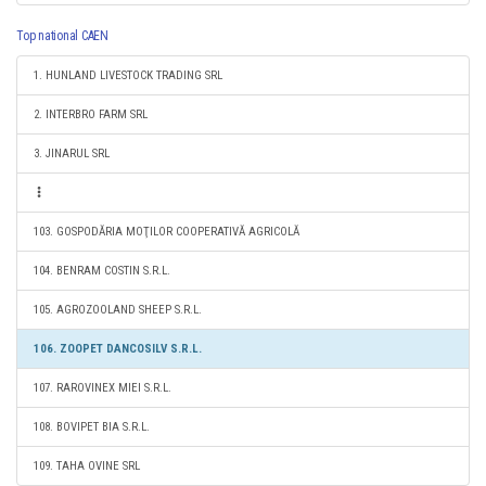
Top national CAEN
1. HUNLAND LIVESTOCK TRADING SRL
2. INTERBRO FARM SRL
3. JINARUL SRL
103. GOSPODĂRIA MOŢILOR COOPERATIVĂ AGRICOLĂ
104. BENRAM COSTIN S.R.L.
105. AGROZOOLAND SHEEP S.R.L.
106. ZOOPET DANCOSILV S.R.L.
107. RAROVINEX MIEI S.R.L.
108. BOVIPET BIA S.R.L.
109. TAHA OVINE SRL