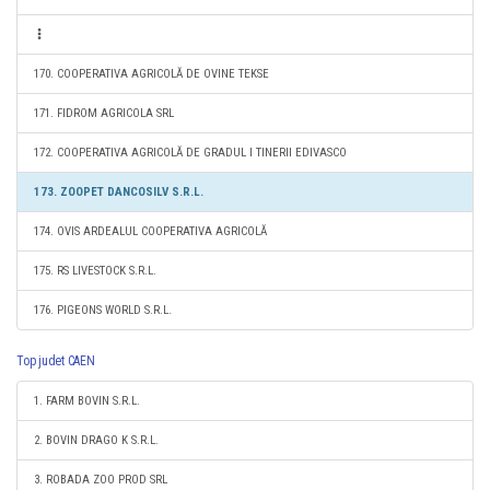
170. COOPERATIVA AGRICOLĂ DE OVINE TEKSE
171. FIDROM AGRICOLA SRL
172. COOPERATIVA AGRICOLĂ DE GRADUL I TINERII EDIVASCO
173. ZOOPET DANCOSILV S.R.L.
174. OVIS ARDEALUL COOPERATIVA AGRICOLĂ
175. RS LIVESTOCK S.R.L.
176. PIGEONS WORLD S.R.L.
Top judet CAEN
1. FARM BOVIN S.R.L.
2. BOVIN DRAGO K S.R.L.
3. ROBADA ZOO PROD SRL