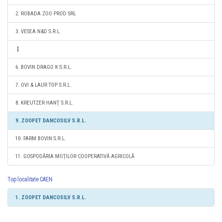
2. ROBADA ZOO PROD SRL
3. VESEA N&D S.R.L.
6. BOVIN DRAGO K S.R.L.
7. OVI & LAUR TOP S.R.L.
8. KREUTZER HANŢ S.R.L.
9. ZOOPET DANCOSILV S.R.L.
10. FARM BOVIN S.R.L.
11. GOSPODĂRIA MOŢILOR COOPERATIVĂ AGRICOLĂ
Top localitate CAEN
1. ZOOPET DANCOSILV S.R.L.