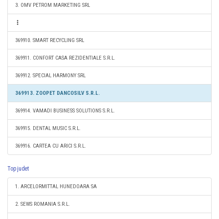
3. OMV PETROM MARKETING SRL
369910. SMART RECYCLING SRL
369911. CONFORT CASA REZIDENTIALE S.R.L.
369912. SPECIAL HARMONY SRL
369913. ZOOPET DANCOSILV S.R.L.
369914. VAMADI BUSINESS SOLUTIONS S.R.L.
369915. DENTAL MUSIC S.R.L.
369916. CARTEA CU ARICI S.R.L.
Top judet
1. ARCELORMITTAL HUNEDOARA SA
2. SEWS ROMANIA S.R.L.