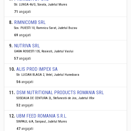
Str. LUNGA 46/G, Sovata, Judetul Mures
71
angajati
8
.
RIMNICOMB SRL
Sos. PUIESTI 10, Ramnicu Sarat, Judetul Buzau
69
angajati
9
.
NUTRIVA SRL
GARA ROSIESTI 135, Rosiesti, Judetul Vaslui
57
angajati
10
.
ALIS PROD IMPEX SA
Str. LUCIAN BLAGA 2, Vetel, Judetul Hunedoara
56
angajati
11
.
DSM NUTRITIONAL PRODUCTS ROMANIA SRL
SOSEAUA DE CENTURA 2L, Stefanestii de Jos, Judetul Ilfov
52
angajati
12
.
UBM FEED ROMANIA S.R.L.
SINPAUL 6/A, Sanpaul, Judetul Mures
47
angajati