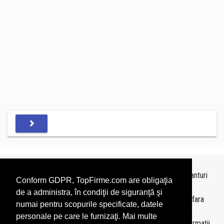
Topurile sunt realizate de
TopFirme
pe baza ultimelor bilanturi
Conform GDPR, TopFirme.com are obligaţia
depuse si au scop informativ.
de a administra, în condiţii de siguranţă şi
Este interzisa folosirea topurilor fara acordul TopFirme si fara
numai pentru scopurile specificate, datele
precizarea sursei.
personale pe care le furnizaţi. Mai multe
Daca doriti sa achizitionati
topuri personalizate
sau informatii