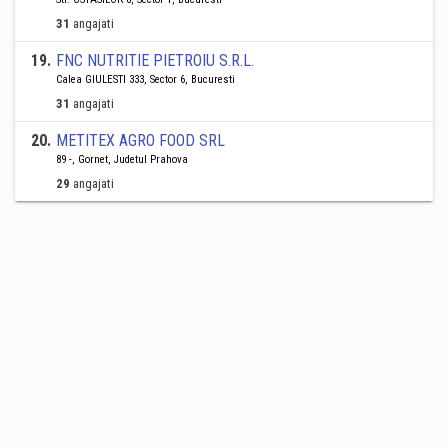
31
angajati
19
.
FNC NUTRITIE PIETROIU S.R.L.
Calea GIULESTI 333, Sector 6, Bucuresti
31
angajati
20
.
METITEX AGRO FOOD SRL
89 -, Gornet, Judetul Prahova
29
angajati