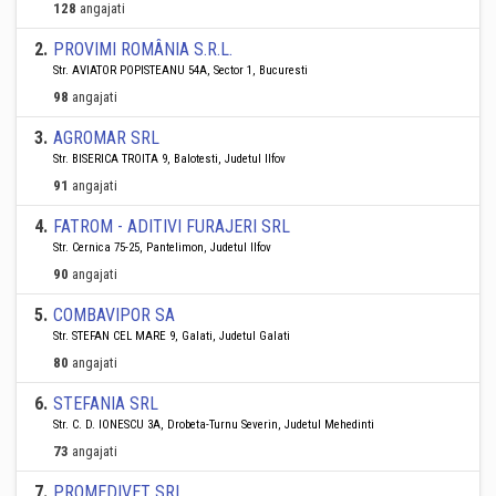
128
angajati
2
.
PROVIMI ROMÂNIA S.R.L.
Str. AVIATOR POPISTEANU 54A, Sector 1, Bucuresti
98
angajati
3
.
AGROMAR SRL
Str. BISERICA TROITA 9, Balotesti, Judetul Ilfov
91
angajati
4
.
FATROM - ADITIVI FURAJERI SRL
Str. Cernica 75-25, Pantelimon, Judetul Ilfov
90
angajati
5
.
COMBAVIPOR SA
Str. STEFAN CEL MARE 9, Galati, Judetul Galati
80
angajati
6
.
STEFANIA SRL
Str. C. D. IONESCU 3A, Drobeta-Turnu Severin, Judetul Mehedinti
73
angajati
7
.
PROMEDIVET SRL