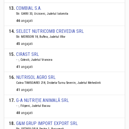
13
.
COMBIAL S.A.
Str. GARII 33, Urziceni, Judetul Ialomita
46
angajati
14
.
SELECT NUTRICOMB CREVEDIA SRL
Str. MERISORI 18, Buftea, Judetul Ilfov
45
angajati
15
.
CIRAST SRL
- -, Cotesti, Judetul Vrancea
41
angajati
16
.
NUTRISOL AGRO SRL
Calea TIMISOAREI 218, Drobeta-Turnu Severin, Judetul Mehedinti
41
angajati
17
.
G-A NUTRIŢIE ANIMALĂ SRL
- -, Filipeni, Judetul Bacau
40
angajati
18
.
G&M GRUP IMPORT EXPORT SRL
Str. OSTASILOR 8, Sector 1, Bucuresti