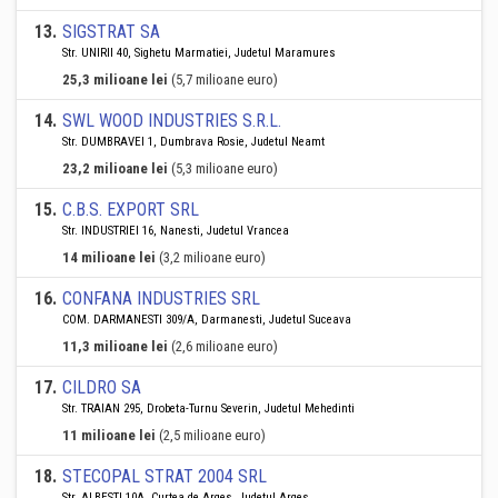
13
.
SIGSTRAT SA
Str. UNIRII 40, Sighetu Marmatiei, Judetul Maramures
25,3 milioane lei
(5,7 milioane euro)
14
.
SWL WOOD INDUSTRIES S.R.L.
Str. DUMBRAVEI 1, Dumbrava Rosie, Judetul Neamt
23,2 milioane lei
(5,3 milioane euro)
15
.
C.B.S. EXPORT SRL
Str. INDUSTRIEI 16, Nanesti, Judetul Vrancea
14 milioane lei
(3,2 milioane euro)
16
.
CONFANA INDUSTRIES SRL
COM. DARMANESTI 309/A, Darmanesti, Judetul Suceava
11,3 milioane lei
(2,6 milioane euro)
17
.
CILDRO SA
Str. TRAIAN 295, Drobeta-Turnu Severin, Judetul Mehedinti
11 milioane lei
(2,5 milioane euro)
18
.
STECOPAL STRAT 2004 SRL
Str. ALBESTI 10A, Curtea de Arges, Judetul Arges