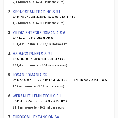
2,1 Miliarde lei
(484,5 milioane euro)
2
.
KRONOSPAN TRADING S.R.L.
Str. MIHAIL KOGALNICEANU 59, Sebes, Judetul Alba
1,9 Miliarde lei
(430,3 milioane euro)
3
.
YILDIZ ENTEGRE ROMANIA S.A.
Str. YILDIZ 1, Oarja, Judetul Arges
504,4 milioane lei
(114,6 milioane euro)
4
.
HS BACO PANELS S.R.L.
Str. CRINULUI 15, Comanesti, Judetul Bacau
340,4 milioane lei
(77,4 milioane euro)
5
.
LOSAN ROMANIA SRL
Str. IOAN CLOPOTEL NR.14-DN1,KM 175+550 SI DE 1223, Brasov, Judetul Brasov
167 milioane lei
(37,9 milioane euro)
6
.
WERZALIT LEMN TECH S.R.L.
Drumul OLOSAGULUI 16, Lugoj, Judetul Timis
71,4 milioane lei
(16,2 milioane euro)
7
.
EUROCOM - EXPANSION SA