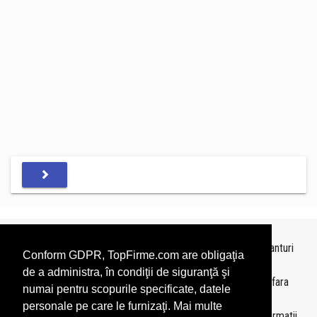
Topurile sunt realizate de
TopFirme
pe baza ultimelor bilanturi
Conform GDPR, TopFirme.com are obligaţia
depuse si au scop informativ.
de a administra, în condiţii de siguranţă şi
Este interzisa folosirea topurilor fara acordul TopFirme si fara
numai pentru scopurile specificate, datele
precizarea sursei.
personale pe care le furnizaţi. Mai multe
Daca doriti sa achizitionati
topuri personalizate
sau informatii