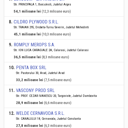
Str. PRINCIPALA 1, Baiculesti, Judetul Arges
54,1 milioane lei
(12,3 milioane euro)
8
.
CILDRO PLYWOOD S.R.L.
Str. TRAIAN 295, Drobeta-Turnu Severin, Judetul Mehedinti
45,1 milioane lei
(10,3 milioane euro)
9
.
ROMPLY MEROPS S.A.
Str. ION LUCA CARAGIALE 2A, Calarasi, Judetul Calarasi
36,5 milioane lei
(8,3 milioane euro)
10
.
PENTA BOX SRL
Str. Pastorului 30, Arad, Judetul Arad
33,2 milioane lei
(7,5 milioane euro)
11
.
VASCONY PROD SRL
Str. PROF. CEZAR IVANESCU 20, Targoviste, Judetul Dambovita
28,9 milioane lei
(6,6 milioane euro)
12
.
WELDE CERNAVODA S.R.L.
Str. CANALULUI 18, Cernavoda, Judetul Constanta
27,8 milioane lei
(6,3 milioane euro)