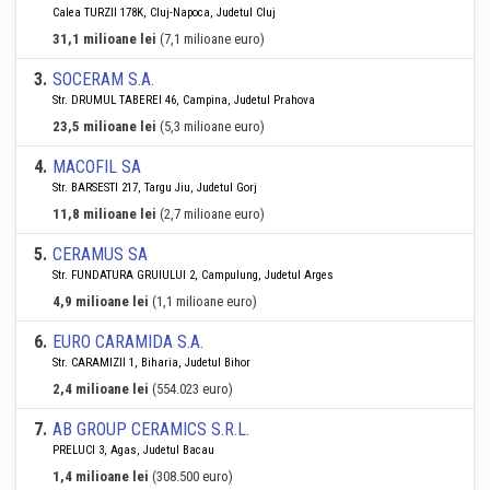
Calea TURZII 178K, Cluj-Napoca, Judetul Cluj
31,1 milioane lei
(7,1 milioane euro)
3
.
SOCERAM S.A.
Str. DRUMUL TABEREI 46, Campina, Judetul Prahova
23,5 milioane lei
(5,3 milioane euro)
4
.
MACOFIL SA
Str. BARSESTI 217, Targu Jiu, Judetul Gorj
11,8 milioane lei
(2,7 milioane euro)
5
.
CERAMUS SA
Str. FUNDATURA GRUIULUI 2, Campulung, Judetul Arges
4,9 milioane lei
(1,1 milioane euro)
6
.
EURO CARAMIDA S.A.
Str. CARAMIZII 1, Biharia, Judetul Bihor
2,4 milioane lei
(554.023 euro)
7
.
AB GROUP CERAMICS S.R.L.
PRELUCI 3, Agas, Judetul Bacau
1,4 milioane lei
(308.500 euro)