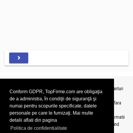
Topurile sunt realizate de
TopFirme
pe baza ultimelor bilanturi
Conform GDPR, TopFirme.com are obligaţia
depuse si au scop informativ.
de a administra, în condiţii de siguranţă şi
Este interzisa folosirea topurilor fara acordul TopFirme si fara
numai pentru scopurile specificate, datele
precizarea sursei.
personale pe care le furnizaţi. Mai multe
Daca doriti sa achizitionati
topuri personalizate
sau informatii
detalii aflati din pagina
despre agentii economici va rugam sa ne contactati folosind
Politica de confidentialitate
sectiunea
Contact