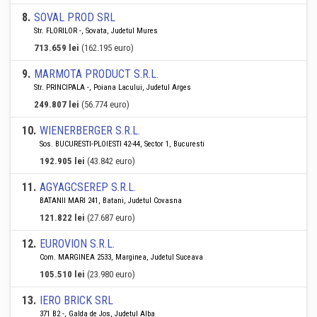
8
.
SOVAL PROD SRL
Str. FLORILOR -, Sovata, Judetul Mures
713.659 lei
(162.195 euro)
9
.
MARMOTA PRODUCT S.R.L.
Str. PRINCIPALA -, Poiana Lacului, Judetul Arges
249.807 lei
(56.774 euro)
10
.
WIENERBERGER S.R.L.
Sos. BUCURESTI-PLOIESTI 42-44, Sector 1, Bucuresti
192.905 lei
(43.842 euro)
11
.
AGYAGCSEREP S.R.L.
BATANII MARI 241, Batani, Judetul Covasna
121.822 lei
(27.687 euro)
12
.
EUROVION S.R.L.
Com. MARGINEA 2533, Marginea, Judetul Suceava
105.510 lei
(23.980 euro)
13
.
IERO BRICK SRL
371 B2 -, Galda de Jos, Judetul Alba