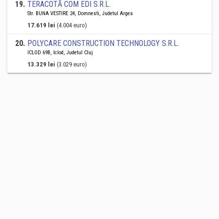
19
.
TERACOTĂ COM EDI S.R.L.
Str. BUNA VESTIRE 24, Domnesti, Judetul Arges
17.619 lei
(4.004 euro)
20
.
POLYCARE CONSTRUCTION TECHNOLOGY S.R.L.
ICLOD 69B, Iclod, Judetul Cluj
13.329 lei
(3.029 euro)