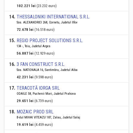
102.221 lei
(23.232 euro)
14
.
THESSALONIKI INTERNATIONAL S.R.L.
Sos. ALEXANDRIEI 268, Cornetu, Judetul Ilfov
72.678 lei
(16.518 euro)
15
.
REGIO PROJECT SOLUTIONS S.R.L.
134 -, Teiu, Judetul Arges
56.887 lei
(12.929 euro)
16
.
3 FAN CONSTRUCT S.R.L.
Sos. NATIONALA 16, Santimbru, Judetul Alba
42.231 lei
(9.598 euro)
17
.
TERACOTĂ IORGA SRL
ODAILE 58, Puchenii Mari, Judetul Prahova
29.651 lei
(6.739 euro)
18
.
MOZAIC PROD SRL
B-dul MIHAI VITEAZU 187, Zalau, Judetul Salaj
19.619 lei
(4.459 euro)