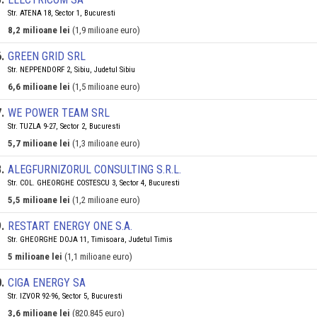
Str. ATENA 18, Sector 1, Bucuresti
8,2 milioane lei
(1,9 milioane euro)
6
.
GREEN GRID SRL
Str. NEPPENDORF 2, Sibiu, Judetul Sibiu
6,6 milioane lei
(1,5 milioane euro)
7
.
WE POWER TEAM SRL
Str. TUZLA 9-27, Sector 2, Bucuresti
5,7 milioane lei
(1,3 milioane euro)
8
.
ALEGFURNIZORUL CONSULTING S.R.L.
Str. COL. GHEORGHE COSTESCU 3, Sector 4, Bucuresti
5,5 milioane lei
(1,2 milioane euro)
9
.
RESTART ENERGY ONE S.A.
Str. GHEORGHE DOJA 11, Timisoara, Judetul Timis
5 milioane lei
(1,1 milioane euro)
0
.
CIGA ENERGY SA
Str. IZVOR 92-96, Sector 5, Bucuresti
3,6 milioane lei
(820.845 euro)