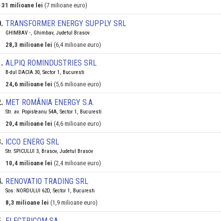
31 milioane lei
(7 milioane euro)
0
.
TRANSFORMER ENERGY SUPPLY SRL
GHIMBAV -, Ghimbav, Judetul Brasov
28,3 milioane lei
(6,4 milioane euro)
1
.
ALPIQ ROMINDUSTRIES SRL
B-dul DACIA 30, Sector 1, Bucuresti
24,6 milioane lei
(5,6 milioane euro)
2
.
MET ROMÂNIA ENERGY S.A.
Str. av. Popisteanu 54A, Sector 1, Bucuresti
20,4 milioane lei
(4,6 milioane euro)
3
.
ICCO ENERG SRL
Str. SPICULUI 3, Brasov, Judetul Brasov
10,4 milioane lei
(2,4 milioane euro)
4
.
RENOVATIO TRADING SRL
Sos. NORDULUI 62D, Sector 1, Bucuresti
8,3 milioane lei
(1,9 milioane euro)
5
.
ELECTRICOM SA