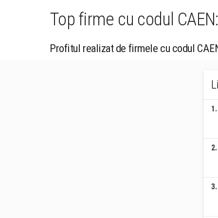
Top firme cu codul CAEN:
Profitul realizat de firmele cu codul CAE
L
1
.
2
.
3
.