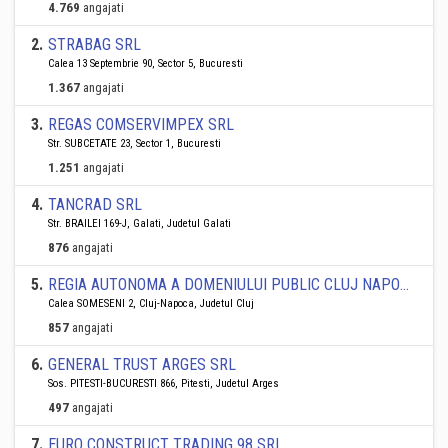
4.769
angajati
2
.
STRABAG SRL
Calea 13 Septembrie 90, Sector 5, Bucuresti
1.367
angajati
3
.
REGAS COMSERVIMPEX SRL
Str. SUBCETATE 23, Sector 1, Bucuresti
1.251
angajati
4
.
TANCRAD SRL
Str. BRAILEI 169-J, Galati, Judetul Galati
876
angajati
5
.
REGIA AUTONOMA A DOMENIULUI PUBLIC CLUJ NAPOCA RA
Calea SOMESENI 2, Cluj-Napoca, Judetul Cluj
857
angajati
6
.
GENERAL TRUST ARGES SRL
Sos. PITESTI-BUCURESTI 866, Pitesti, Judetul Arges
497
angajati
7
.
EURO CONSTRUCT TRADING 98 SRL