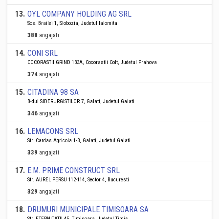
13
.
OYL COMPANY HOLDING AG SRL
Sos. Brailei 1, Slobozia, Judetul Ialomita
388
angajati
14
.
CONI SRL
COCORASTII GRIND 133A, Cocorastii Colt, Judetul Prahova
374
angajati
15
.
CITADINA 98 SA
B-dul SIDERURGISTILOR 7, Galati, Judetul Galati
346
angajati
16
.
LEMACONS SRL
Str. Cardas Agricola 1-3, Galati, Judetul Galati
339
angajati
17
.
E.M. PRIME CONSTRUCT SRL
Str. AUREL PERSU 112-114, Sector 4, Bucuresti
329
angajati
18
.
DRUMURI MUNICIPALE TIMISOARA SA
Str. ETERNITATII 45, Timisoara, Judetul Timis