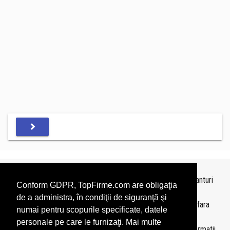
Topurile sunt realizate de
TopFirme
pe baza ultimelor bilanturi
Conform GDPR, TopFirme.com are obligaţia
depuse si au scop informativ.
de a administra, în condiţii de siguranţă şi
Este interzisa folosirea topurilor fara acordul TopFirme si fara
numai pentru scopurile specificate, datele
precizarea sursei.
personale pe care le furnizaţi. Mai multe
Daca doriti sa achizitionati
topuri personalizate
sau informatii