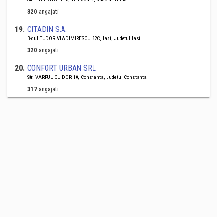
320
angajati
19
.
CITADIN S.A.
B-dul TUDOR VLADIMIRESCU 32C, Iasi, Judetul Iasi
320
angajati
20
.
CONFORT URBAN SRL
Str. VARFUL CU DOR 10, Constanta, Judetul Constanta
317
angajati