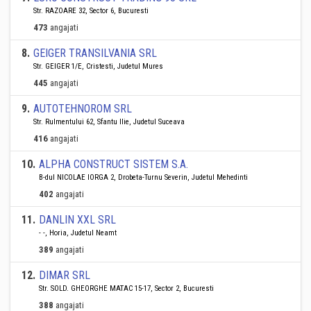
Str. RAZOARE 32, Sector 6, Bucuresti
473
angajati
8
.
GEIGER TRANSILVANIA SRL
Str. GEIGER 1/E, Cristesti, Judetul Mures
445
angajati
9
.
AUTOTEHNOROM SRL
Str. Rulmentului 62, Sfantu Ilie, Judetul Suceava
416
angajati
10
.
ALPHA CONSTRUCT SISTEM S.A.
B-dul NICOLAE IORGA 2, Drobeta-Turnu Severin, Judetul Mehedinti
402
angajati
11
.
DANLIN XXL SRL
- -, Horia, Judetul Neamt
389
angajati
12
.
DIMAR SRL
Str. SOLD. GHEORGHE MATAC 15-17, Sector 2, Bucuresti
388
angajati