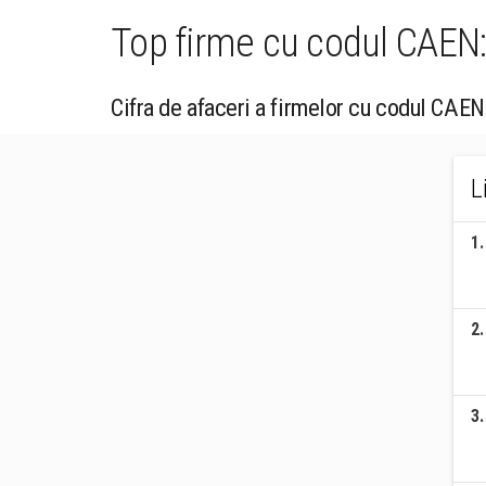
Top firme cu codul CAEN:
Cifra de afaceri a firmelor cu codul CAEN
L
1
.
2
.
3
.