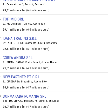
Str. Cercetatorilor 1, Sector 4, Bucuresti
29,2 milioane lei
(6,6 milioane euro)
6
.
TOP MID SRL
Str. MUGURILOR 1, Ciurea, Judetul Iasi
29,1 milioane lei
(6,6 milioane euro)
7
.
IOANA TRADING S.R.L.
Str. FAGETULUI 138, Constanta, Judetul Constanta
22,5 milioane lei
(5,1 milioane euro)
8
.
CORFA ANDRA SRL
Str. STRAMUTATI 48, Piatra Neamt, Judetul Neamt
21,7 milioane lei
(4,9 milioane euro)
9
.
NEW PARTNER PT S.R.L.
Str. CIRESAR 9A, Bragadiru, Judetul Ilfov
20,9 milioane lei
(4,7 milioane euro)
0
.
DORMAKABA ROMANIA SRL
B-dul TUDOR VLADIMIRESCU 45, Sector 5, Bucuresti
20,7 milioane lei
(4,7 milioane euro)