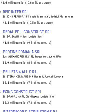
46,6 milioane lei
(10,6 milioane euro)
0
.
REIF INTER SRL
Str. ION CREANGA 13, Sighetu Marmatiei, Judetul Maramures
46,4 milioane lei
(10,5 milioane euro)
1
.
DEDAL EDIL CONSTRUCT SRL
Str. DR. SAVINI 8, Iasi, Judetul Iasi
41,8 milioane lei
(9,5 milioane euro)
2
.
PROFINE ROMANIA SRL
Sos. ALEXANDRIEI 152-156, Bragadiru, Judetul Ilfov
36,9 milioane lei
(8,4 milioane euro)
3
.
PELLETS 4 ALL S.R.L.
Str. STEFAN CEL MARE 149, Radauti, Judetul Suceava
32,4 milioane lei
(7,4 milioane euro)
4
.
EXING CONSTRUCT SRL
Str. DRAGALINA 70, Cluj-Napoca, Judetul Cluj
32,3 milioane lei
(7,3 milioane euro)
5
.
INTERDECOR DISTRIBUTION S.R.L.