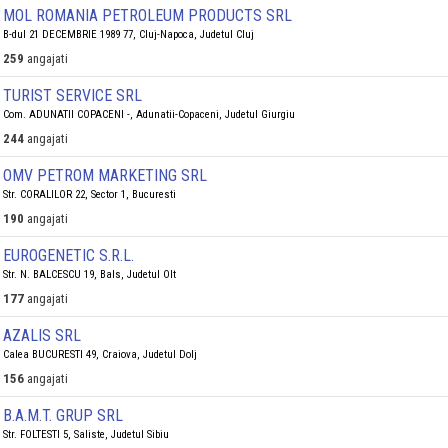
MOL ROMANIA PETROLEUM PRODUCTS SRL
B-dul 21 DECEMBRIE 1989 77, Cluj-Napoca, Judetul Cluj
259
angajati
TURIST SERVICE SRL
Com. ADUNATII COPACENI -, Adunatii-Copaceni, Judetul Giurgiu
244
angajati
OMV PETROM MARKETING SRL
Str. CORALILOR 22, Sector 1, Bucuresti
190
angajati
EUROGENETIC S.R.L.
Str. N. BALCESCU 19, Bals, Judetul Olt
177
angajati
AZALIS SRL
Calea BUCURESTI 49, Craiova, Judetul Dolj
156
angajati
B.A.M.T. GRUP SRL
Str. FOLTESTI 5, Saliste, Judetul Sibiu