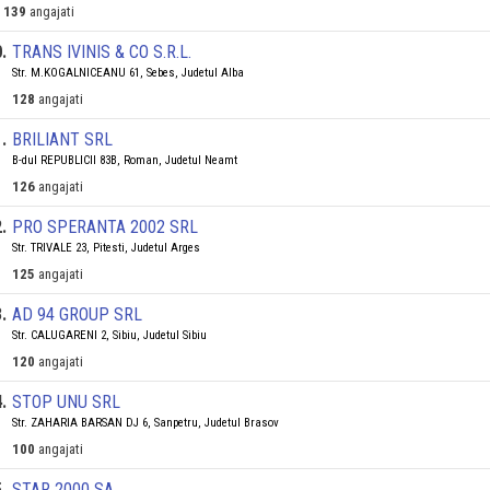
139
angajati
0
.
TRANS IVINIS & CO S.R.L.
Str. M.KOGALNICEANU 61, Sebes, Judetul Alba
128
angajati
1
.
BRILIANT SRL
B-dul REPUBLICII 83B, Roman, Judetul Neamt
126
angajati
2
.
PRO SPERANTA 2002 SRL
Str. TRIVALE 23, Pitesti, Judetul Arges
125
angajati
3
.
AD 94 GROUP SRL
Str. CALUGARENI 2, Sibiu, Judetul Sibiu
120
angajati
4
.
STOP UNU SRL
Str. ZAHARIA BARSAN DJ 6, Sanpetru, Judetul Brasov
100
angajati
5
.
STAR 2000 SA