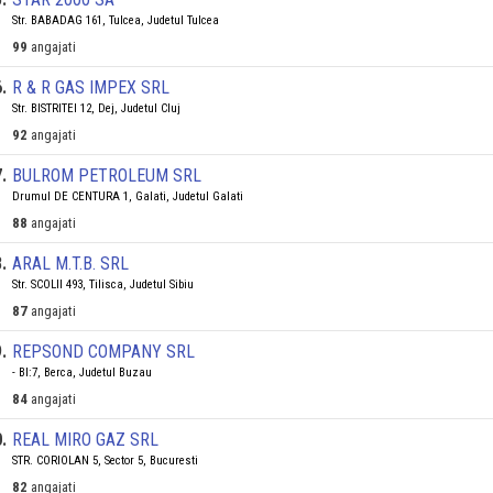
Str. BABADAG 161, Tulcea, Judetul Tulcea
99
angajati
6
.
R & R GAS IMPEX SRL
Str. BISTRITEI 12, Dej, Judetul Cluj
92
angajati
7
.
BULROM PETROLEUM SRL
Drumul DE CENTURA 1, Galati, Judetul Galati
88
angajati
8
.
ARAL M.T.B. SRL
Str. SCOLII 493, Tilisca, Judetul Sibiu
87
angajati
9
.
REPSOND COMPANY SRL
- Bl:7, Berca, Judetul Buzau
84
angajati
0
.
REAL MIRO GAZ SRL
STR. CORIOLAN 5, Sector 5, Bucuresti
82
angajati