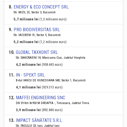
8
.
ENERGY & ECO CONCEPT SRL
Str. MIZIL 2C, Sector 3, Bucuresti
5,7 milioane lei
(1,3 milioane euro)
9
.
PRO BIODIVERSITAS SRL
Str. IACOBENI 31, Sector 5, Bucuresti
5,2 milioane lei
(1,2 milioane euro)
10
.
GLOBAL TAXKONT SRL
Str. SANCRAIENI 18, Miercurea Ciuc, Judetul Harghita
4,2 milioane lei
(958.445 euro)
11
.
IN - SPEKT SRL
B-dul IANCU DE HUNEDOARA 54B, Sector 1, Bucuresti
4,1 milioane lei
(929.313 euro)
12
.
MAFFEI ENGINEERING SNC
DN 59 Km 8+950 M DREAPTA -, Timisoara, Judetul Timis
3,9 milioane lei
(892.840 euro)
13
.
IMPACT SĂNĂTATE S.R.L.
Str. FAGULUI 33, Iasi, Judetul Iasi