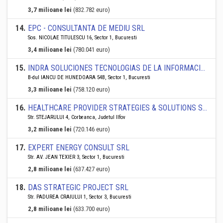
3,7 milioane lei
(832.782 euro)
14
.
EPC - CONSULTANTA DE MEDIU SRL
Sos. NICOLAE TITULESCU 16, Sector 1, Bucuresti
3,4 milioane lei
(780.041 euro)
15
.
INDRA SOLUCIONES TECNOLOGIAS DE LA INFORMACION ROMANIA S.A.
B-dul IANCU DE HUNEDOARA 54B, Sector 1, Bucuresti
3,3 milioane lei
(758.120 euro)
16
.
HEALTHCARE PROVIDER STRATEGIES & SOLUTIONS S.R.L.
Str. STEJARULUI 4, Corbeanca, Judetul Ilfov
3,2 milioane lei
(720.146 euro)
17
.
EXPERT ENERGY CONSULT SRL
Str. AV. JEAN TEXIER 3, Sector 1, Bucuresti
2,8 milioane lei
(637.427 euro)
18
.
DAS STRATEGIC PROJECT SRL
Str. PADUREA CRAIULUI 1, Sector 3, Bucuresti
2,8 milioane lei
(633.700 euro)