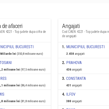
a de afaceri
Angajati
EN: 4221 - Top judete dupa cifra de
Cod CAEN: 4221 - Top judete dupa 
i
de angajati
NICIPIUL BUCURESTI
1
.
MUNICIPIUL BUCURESTI
 Miliarde lei
(350,8 milioane euro)
2.458
angajati
TOSANI
2
.
PRAHOVA
,2 milioane lei
(97,5 milioane euro)
436
angajati
RES
3
.
CONSTANTA
,1 milioane lei
(86,4 milioane euro)
431
angajati
MIS
4
.
ILFOV
,8 milioane lei
(81,8 milioane euro)
380
angajati