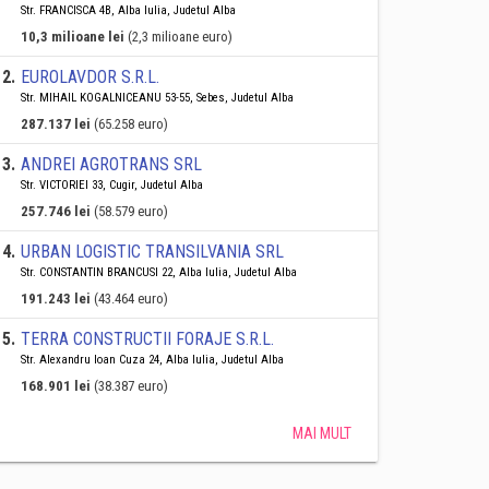
Str. FRANCISCA 4B, Alba Iulia, Judetul Alba
10,3 milioane lei
(2,3 milioane euro)
2
.
EUROLAVDOR S.R.L.
Str. MIHAIL KOGALNICEANU 53-55, Sebes, Judetul Alba
287.137 lei
(65.258 euro)
3
.
ANDREI AGROTRANS SRL
Str. VICTORIEI 33, Cugir, Judetul Alba
257.746 lei
(58.579 euro)
4
.
URBAN LOGISTIC TRANSILVANIA SRL
Str. CONSTANTIN BRANCUSI 22, Alba Iulia, Judetul Alba
191.243 lei
(43.464 euro)
5
.
TERRA CONSTRUCTII FORAJE S.R.L.
Str. Alexandru Ioan Cuza 24, Alba Iulia, Judetul Alba
168.901 lei
(38.387 euro)
MAI MULT