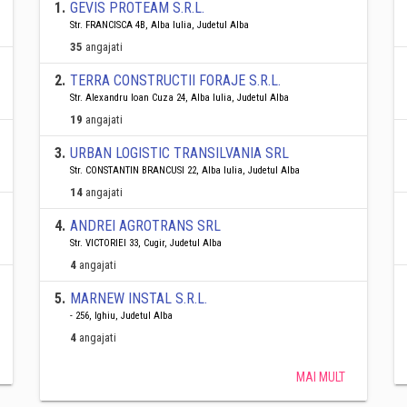
1
.
GEVIS PROTEAM S.R.L.
Str. FRANCISCA 4B, Alba Iulia, Judetul Alba
35
angajati
2
.
TERRA CONSTRUCTII FORAJE S.R.L.
Str. Alexandru Ioan Cuza 24, Alba Iulia, Judetul Alba
19
angajati
3
.
URBAN LOGISTIC TRANSILVANIA SRL
Str. CONSTANTIN BRANCUSI 22, Alba Iulia, Judetul Alba
14
angajati
4
.
ANDREI AGROTRANS SRL
Str. VICTORIEI 33, Cugir, Judetul Alba
4
angajati
5
.
MARNEW INSTAL S.R.L.
- 256, Ighiu, Judetul Alba
4
angajati
MAI MULT