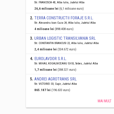
Str. FRANCISCA 4B, Alba Iulia, Judetul Alba
26,6 milioane lei
(6,1 milioane euro)
2
.
TERRA CONSTRUCTII FORAJE S.R.L.
Str. Alexandru Ioan Cuza 24, Alba Iulia, Judetul Alba
4 milioane lei
(898.408 euro)
3
.
URBAN LOGISTIC TRANSILVANIA SRL
Str. CONSTANTIN BRANCUSI 22, Alba Iulia, Judetul Alba
2,4 milioane lei
(534.672 euro)
4
.
EUROLAVDOR S.R.L.
Str. MIHAIL KOGALNICEANU 53-55, Sebes, Judetul Alba
1,7 milioane lei
(384.321 euro)
5
.
ANDREI AGROTRANS SRL
Str. VICTORIEI 33, Cugir, Judetul Alba
865.187 lei
(196.633 euro)
MAI MULT