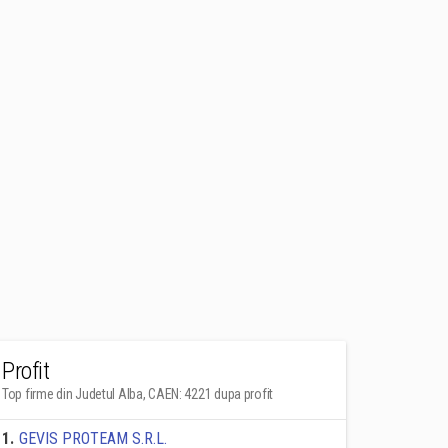
Profit
Top firme din Judetul Alba, CAEN: 4221 dupa profit
1
.
GEVIS PROTEAM S.R.L.