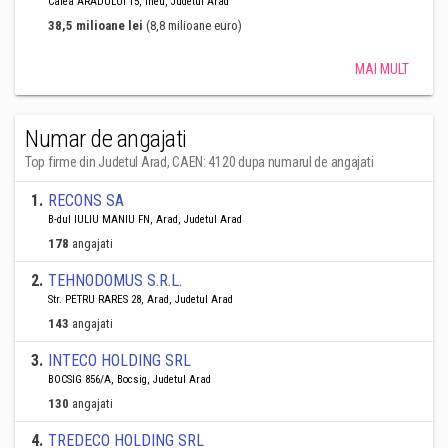
Calea ARADULUI 15, Ineu, Judetul Arad
38,5 milioane lei
(8,8 milioane euro)
MAI MULT
Numar de angajati
Top firme din Judetul Arad, CAEN: 4120 dupa numarul de angajati
1
.
RECONS SA
B-dul IULIU MANIU FN, Arad, Judetul Arad
178
angajati
2
.
TEHNODOMUS S.R.L.
Str. PETRU RARES 28, Arad, Judetul Arad
143
angajati
3
.
INTECO HOLDING SRL
BOCSIG 856/A, Bocsig, Judetul Arad
130
angajati
4
.
TREDECO HOLDING SRL