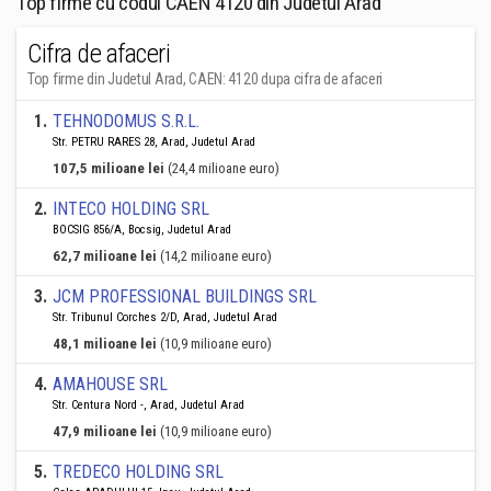
Top firme cu codul CAEN 4120 din Judetul Arad
Cifra de afaceri
Top firme din Judetul Arad, CAEN: 4120 dupa cifra de afaceri
1
.
TEHNODOMUS S.R.L.
Str. PETRU RARES 28, Arad, Judetul Arad
107,5 milioane lei
(24,4 milioane euro)
2
.
INTECO HOLDING SRL
BOCSIG 856/A, Bocsig, Judetul Arad
62,7 milioane lei
(14,2 milioane euro)
3
.
JCM PROFESSIONAL BUILDINGS SRL
Str. Tribunul Corches 2/D, Arad, Judetul Arad
48,1 milioane lei
(10,9 milioane euro)
4
.
AMAHOUSE SRL
Str. Centura Nord -, Arad, Judetul Arad
47,9 milioane lei
(10,9 milioane euro)
5
.
TREDECO HOLDING SRL