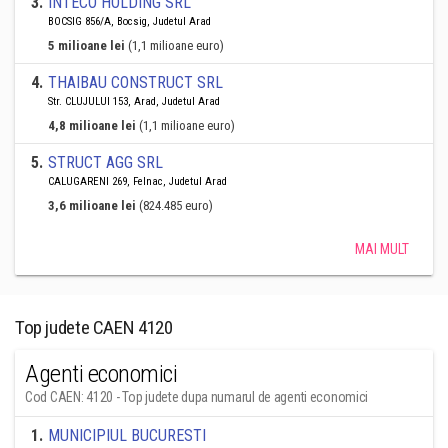
3
.
INTECO HOLDING SRL
BOCSIG 856/A, Bocsig, Judetul Arad
5 milioane lei
(1,1 milioane euro)
4
.
THAIBAU CONSTRUCT SRL
Str. CLUJULUI 153, Arad, Judetul Arad
4,8 milioane lei
(1,1 milioane euro)
5
.
STRUCT AGG SRL
CALUGARENI 269, Felnac, Judetul Arad
3,6 milioane lei
(824.485 euro)
MAI MULT
Top judete CAEN 4120
Agenti economici
Cod CAEN: 4120 - Top judete dupa numarul de agenti economici
1
.
MUNICIPIUL BUCURESTI