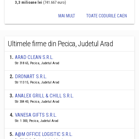
3,3 milioane lei
(741.667 euro)
MAI MULT
TOATE CODURILE CAEN
Ultimele firme din Pecica, Judetul Arad
1
.
ARAD CLEAN S.R.L.
Str 318 65, Pecica, Judetul Arad
2
.
DRONART S.R.L.
Str 113 15, Pecica, Judetul Arad
3
.
ANALEX GRILL & CHILL S.R.L.
Str 304 40, Pecica, Judetul Arad
4
.
VANESA GIFTS S.R.L.
Str. 1 300, Pecica, Judetul Arad
5
.
A@M OFFICE LOGISTIC S.R.L.