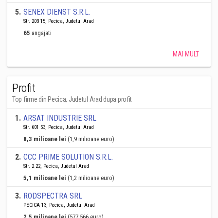
5
.
SENEX DIENST S.R.L.
Str. 203 15, Pecica, Judetul Arad
65
angajati
MAI MULT
Profit
Top firme din Pecica, Judetul Arad dupa profit
1
.
ARSAT INDUSTRIE SRL
Str. 601 53, Pecica, Judetul Arad
8,3 milioane lei
(1,9 milioane euro)
2
.
CCC PRIME SOLUTION S.R.L.
Str. 2 22, Pecica, Judetul Arad
5,1 milioane lei
(1,2 milioane euro)
3
.
RODSPECTRA SRL
PECICA 13, Pecica, Judetul Arad
2,5 milioane lei
(577.566 euro)