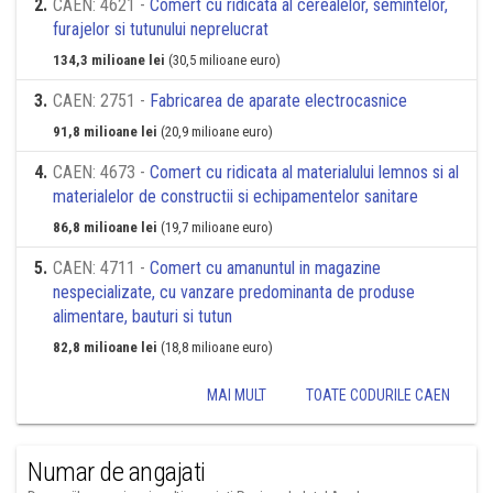
2
.
CAEN: 4621 -
Comert cu ridicata al cerealelor, semintelor,
furajelor si tutunului neprelucrat
134,3 milioane lei
(30,5 milioane euro)
3
.
CAEN: 2751 -
Fabricarea de aparate electrocasnice
91,8 milioane lei
(20,9 milioane euro)
4
.
CAEN: 4673 -
Comert cu ridicata al materialului lemnos si al
materialelor de constructii si echipamentelor sanitare
86,8 milioane lei
(19,7 milioane euro)
5
.
CAEN: 4711 -
Comert cu amanuntul in magazine
nespecializate, cu vanzare predominanta de produse
alimentare, bauturi si tutun
82,8 milioane lei
(18,8 milioane euro)
MAI MULT
TOATE CODURILE CAEN
Numar de angajati