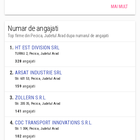
MAI MULT
Numar de angajati
Top firme din Pecica, Judetul Arad dupa numarul de angajati
1
.
HT EST DIVISION SRL
TURNU 2, Pecica, Judetul Arad
328
angajati
2
.
ARSAT INDUSTRIE SRL
Str. 601 53, Pecica, Judetul Arad
159
angajati
3
.
ZOLLERN S.R.L.
Str. 205 35, Pecica, Judetul Arad
141
angajati
4
.
CDC TRANSPORT INNOVATIONS S.R.L.
Str. 1 304, Pecica, Judetul Arad
102
angajati