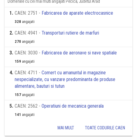
Domeniile cu cei mai multi angajati Pecica, Judetul Arad
1
.
CAEN: 2751 -
Fabricarea de aparate electrocasnice
328
angajati
2
.
CAEN: 4941 -
Transporturi rutiere de marfuri
270
angajati
3
.
CAEN: 3030 -
Fabricarea de aeronave si nave spatiale
159
angajati
4
.
CAEN: 4711 -
Comert cu amanuntul in magazine
nespecializate, cu vanzare predominanta de produse
alimentare, bauturi si tutun
157
angajati
5
.
CAEN: 2562 -
Operatiuni de mecanica generala
141
angajati
MAI MULT
TOATE CODURILE CAEN