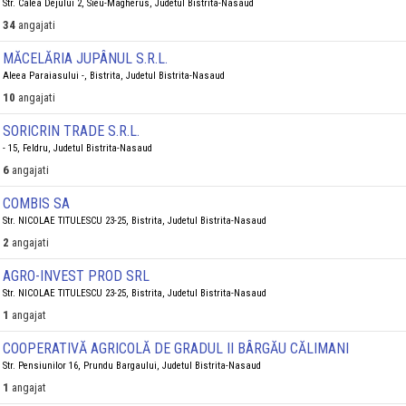
Str. Calea Dejului 2, Sieu-Magherus, Judetul Bistrita-Nasaud
34
angajati
MĂCELĂRIA JUPÂNUL S.R.L.
Aleea Paraiasului -, Bistrita, Judetul Bistrita-Nasaud
10
angajati
SORICRIN TRADE S.R.L.
- 15, Feldru, Judetul Bistrita-Nasaud
6
angajati
COMBIS SA
Str. NICOLAE TITULESCU 23-25, Bistrita, Judetul Bistrita-Nasaud
2
angajati
AGRO-INVEST PROD SRL
Str. NICOLAE TITULESCU 23-25, Bistrita, Judetul Bistrita-Nasaud
1
angajat
COOPERATIVĂ AGRICOLĂ DE GRADUL II BÂRGĂU CĂLIMANI
Str. Pensiunilor 16, Prundu Bargaului, Judetul Bistrita-Nasaud
1
angajat