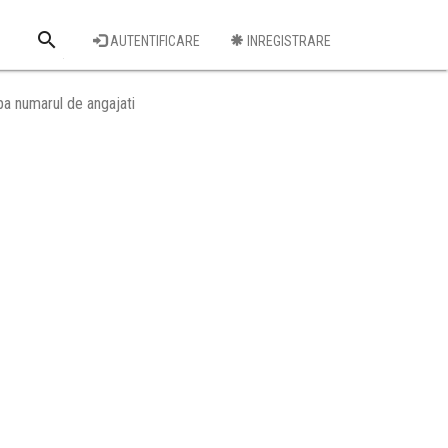
search
AUTENTIFICARE
INREGISTRARE
Cauta o firma
a numarul de angajati