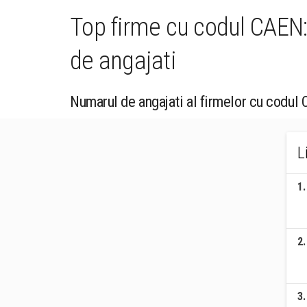
Top firme cu codul CAEN:
de angajati
Numarul de angajati al firmelor cu codul
L
1
.
2
.
3
.