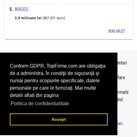
5
.
ARGES
3,8 milioane lei
(867.631 euro)
MAI MULT
Topurile sunt realizate de
TopFirme
pe baza ultimelor bilanturi
Conform GDPR, TopFirme.com are obligaţia
depuse si au scop informativ.
de a administra, în condiţii de siguranţă şi
Este interzisa folosirea topurilor fara acordul TopFirme si fara
numai pentru scopurile specificate, datele
precizarea sursei.
personale pe care le furnizaţi. Mai multe
Daca doriti sa achizitionati
topuri personalizate
sau informatii
detalii aflati din pagina
despre agentii economici va rugam sa ne contactati folosind
Politica de confidentialitate
sectiunea
Contact
Accept
© 2026 - TopFirme -
Termeni si conditii
-
Contact
-
Intrebari
frecvente