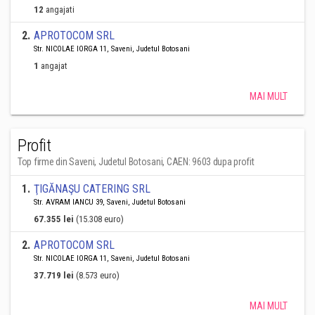
12
angajati
2
.
APROTOCOM SRL
Str. NICOLAE IORGA 11, Saveni, Judetul Botosani
1
angajat
MAI MULT
Profit
Top firme din Saveni, Judetul Botosani, CAEN: 9603 dupa profit
1
.
ŢIGĂNAŞU CATERING SRL
Str. AVRAM IANCU 39, Saveni, Judetul Botosani
67.355 lei
(15.308 euro)
2
.
APROTOCOM SRL
Str. NICOLAE IORGA 11, Saveni, Judetul Botosani
37.719 lei
(8.573 euro)
MAI MULT