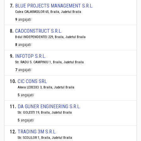
7
.
BLUE PROJECTS MANAGEMENT S.R.L.
Calea CALARASILOR 65, Braila, Judetul Braila
9
angajati
8
.
CADCONSTRUCT S.R.L.
B-dul INDEPENDENTEI 229, Braila, Judetul Braila
8
angajati
9
.
INFOTOP S.R.L.
Str. RADU S. CAMPINIU 1, Braila, Judetul Braila
7
angajati
10
.
CIC CONS SRL
Aleea LEBEDEI 3, Braila, Judetul Braila
5
angajati
11
.
DA GUNER ENGINEERING S.R.L.
Str. GOLESTI 19, Braila, Judetul Braila
5
angajati
12
.
TRADING 3M S.R.L.
Str. SCOLILOR 1, Braila, Judetul Braila