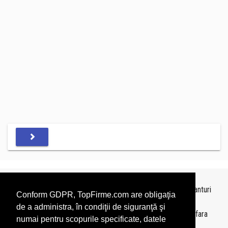
Topurile sunt realizate de
TopFirme
pe baza ultimelor bilanturi
Conform GDPR, TopFirme.com are obligaţia
depuse si au scop informativ.
de a administra, în condiţii de siguranţă şi
Este interzisa folosirea topurilor fara acordul TopFirme si fara
numai pentru scopurile specificate, datele
precizarea sursei.