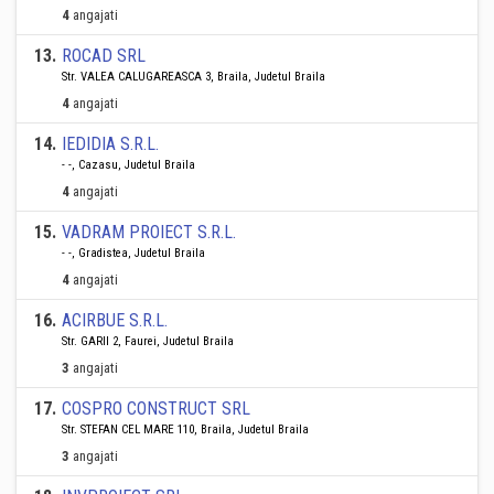
4
angajati
13
.
ROCAD SRL
Str. VALEA CALUGAREASCA 3, Braila, Judetul Braila
4
angajati
14
.
IEDIDIA S.R.L.
- -, Cazasu, Judetul Braila
4
angajati
15
.
VADRAM PROIECT S.R.L.
- -, Gradistea, Judetul Braila
4
angajati
16
.
ACIRBUE S.R.L.
Str. GARII 2, Faurei, Judetul Braila
3
angajati
17
.
COSPRO CONSTRUCT SRL
Str. STEFAN CEL MARE 110, Braila, Judetul Braila
3
angajati