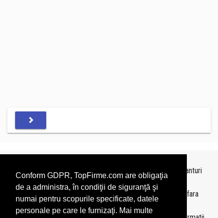
Topurile sunt realizate de
TopFirme
pe baza ultimelor bilanturi
Conform GDPR, TopFirme.com are obligaţia
depuse si au scop informativ.
de a administra, în condiţii de siguranţă şi
Este interzisa folosirea topurilor fara acordul TopFirme si fara
numai pentru scopurile specificate, datele
precizarea sursei.
personale pe care le furnizaţi. Mai multe
Daca doriti sa achizitionati
topuri personalizate
sau informatii