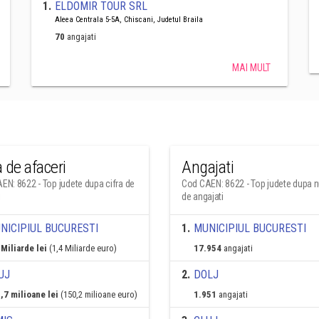
1
.
ELDOMIR TOUR SRL
Aleea Centrala 5-5A, Chiscani, Judetul Braila
70
angajati
MAI MULT
a de afaceri
Angajati
EN: 8622 - Top judete dupa cifra de
Cod CAEN: 8622 - Top judete dupa 
i
de angajati
NICIPIUL BUCURESTI
1
.
MUNICIPIUL BUCURESTI
 Miliarde lei
(1,4 Miliarde euro)
17.954
angajati
UJ
2
.
DOLJ
,7 milioane lei
(150,2 milioane euro)
1.951
angajati