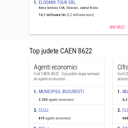
1
.
ELDOMIR TOUR SRL
Aleea Centrala 5-5A, Chiscani, Judetul Braila
14,1 milioane lei
(3,2 milioane euro)
MAI MULT
Top judete CAEN 8622
Agenti economici
Cifr
Cod CAEN: 8622 - Top judete dupa numarul
Cod CA
de agenti economici
afacer
1
.
MUNICIPIUL BUCURESTI
1
.
MU
2.293
agenti economici
6,3
2
.
CLUJ
2
.
CL
819
agenti economici
660