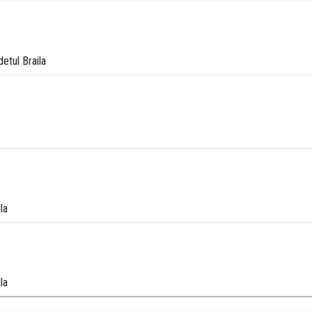
etul Braila
la
la