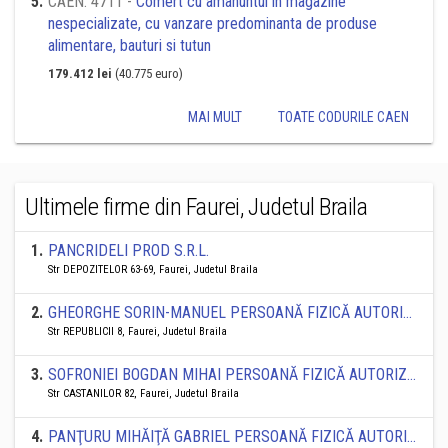
5
.
CAEN: 4711 -
Comert cu amanuntul in magazine
nespecializate, cu vanzare predominanta de produse
alimentare, bauturi si tutun
179.412 lei
(40.775 euro)
MAI MULT
TOATE CODURILE CAEN
Ultimele firme din Faurei, Judetul Braila
1
.
PANCRIDELI PROD S.R.L.
Str DEPOZITELOR 63-69, Faurei, Judetul Braila
2
.
GHEORGHE SORIN-MANUEL PERSOANĂ FIZICĂ AUTORIZATĂ
Str REPUBLICII 8, Faurei, Judetul Braila
3
.
SOFRONIEI BOGDAN MIHAI PERSOANĂ FIZICĂ AUTORIZATĂ
Str CASTANILOR 82, Faurei, Judetul Braila
4
.
PANŢURU MIHĂIŢĂ GABRIEL PERSOANĂ FIZICĂ AUTORIZATĂ