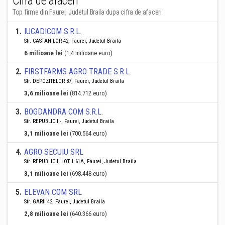
Cifra de afaceri
Top firme din Faurei, Judetul Braila dupa cifra de afaceri
1
.
IUCADICOM S.R.L.
Str. CASTANILOR 42, Faurei, Judetul Braila
6 milioane lei
(1,4 milioane euro)
2
.
FIRSTFARMS AGRO TRADE S.R.L.
Str. DEPOZITELOR 87, Faurei, Judetul Braila
3,6 milioane lei
(814.712 euro)
3
.
BOGDANDRA COM S.R.L.
Str. REPUBLICII -, Faurei, Judetul Braila
3,1 milioane lei
(700.564 euro)
4
.
AGRO SECUIU SRL
Str. REPUBLICII, LOT 1 61A, Faurei, Judetul Braila
3,1 milioane lei
(698.448 euro)
5
.
ELEVAN COM SRL
Str. GARII 42, Faurei, Judetul Braila
2,8 milioane lei
(640.366 euro)