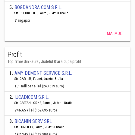
5
.
BOGDANDRA COM S.R.L.
Str. REPUBLICII -, Faurei, Judetul Braila
7
angajati
MAI MULT
Profit
Top firme din Faurei, Judetul Braila dupa profit
1
.
AMY DEMONT SERVICE S.R.L.
Str. GARII 53, Faurei, Judetul Braila
1,1 milioane lei
(240.619 euro)
2
.
IUCADICOM S.R.L.
Str. CASTANILOR 42, Faurei, Judetul Braila
746.657 lei
(169.695 euro)
3
.
BICANIN SERV SRL
Str. LUNCII 19, Faurei, Judetul Braila
497.145 lei
(112.988 euro)