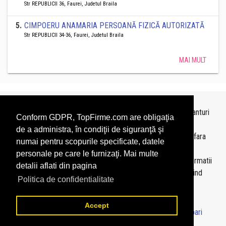
Str REPUBLICII 36, Faurei, Judetul Braila
5
.
CIMPOERU ANAMARIA PERSOANĂ FIZICĂ AUTORIZATĂ
Str REPUBLICII 34-36, Faurei, Judetul Braila
MAI MULT
Topurile sunt realizate de
TopFirme
pe baza ultimelor bilanturi
Conform GDPR, TopFirme.com are obligaţia
depuse si au scop informativ.
de a administra, în condiţii de siguranţă şi
Este interzisa folosirea topurilor fara acordul TopFirme si fara
numai pentru scopurile specificate, datele
precizarea sursei.
personale pe care le furnizaţi. Mai multe
Daca doriti sa achizitionati
topuri personalizate
sau informatii
detalii aflati din pagina
despre agentii economici va rugam sa ne contactati folosind
Politica de confidentialitate
sectiunea
Contact
Accept
© 2026 - TopFirme -
Termeni si conditii
-
Contact
-
Intrebari
frecvente