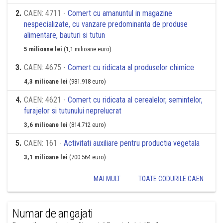
2
.
CAEN: 4711 -
Comert cu amanuntul in magazine
nespecializate, cu vanzare predominanta de produse
alimentare, bauturi si tutun
5 milioane lei
(1,1 milioane euro)
3
.
CAEN: 4675 -
Comert cu ridicata al produselor chimice
4,3 milioane lei
(981.918 euro)
4
.
CAEN: 4621 -
Comert cu ridicata al cerealelor, semintelor,
furajelor si tutunului neprelucrat
3,6 milioane lei
(814.712 euro)
5
.
CAEN: 161 -
Activitati auxiliare pentru productia vegetala
3,1 milioane lei
(700.564 euro)
MAI MULT
TOATE CODURILE CAEN
Numar de angajati