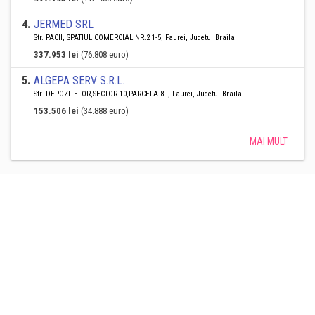
4
.
JERMED SRL
Str. PACII, SPATIUL COMERCIAL NR.2 1-5, Faurei, Judetul Braila
337.953 lei
(76.808 euro)
5
.
ALGEPA SERV S.R.L.
Str. DEPOZITELOR,SECTOR 10,PARCELA 8 -, Faurei, Judetul Braila
153.506 lei
(34.888 euro)
MAI MULT