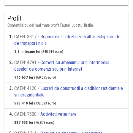
Profit
Domeniile cu cel mai mare profit Faurei, Judetul Braila
1
.
CAEN: 3317 -
Repararea si intretinerea altor echipamente
de transport n.c.a.
1,1 milioane lei
(240.619 euro)
2
.
CAEN: 4791 -
Comert cu amanuntul prin intermediul
caselor de comenzi sau prin Internet
746.657 lei
(169.695 euro)
3
.
CAEN: 4120 -
Lucrari de constructii a cladirilor rezidentiale
si nerezidentiale
583.410 lei
(132.593 euro)
4
.
CAEN: 7500 -
Activitati veterinare
337.953 lei
(76.808 euro)