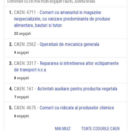
Domeniile cu cei mai multi angajati Faurei, Judetul Braila
1
.
CAEN: 4711 -
Comert cu amanuntul in magazine
nespecializate, cu vanzare predominanta de produse
alimentare, bauturi si tutun
23
angajati
2
.
CAEN: 2562 -
Operatiuni de mecanica generala
9
angajati
3
.
CAEN: 3317 -
Repararea si intretinerea altor echipamente
de transport n.c.a.
8
angajati
4
.
CAEN: 161 -
Activitati auxiliare pentru productia vegetala
7
angajati
5
.
CAEN: 4675 -
Comert cu ridicata al produselor chimice
6
angajati
MAI MULT
TOATE CODURILE CAEN