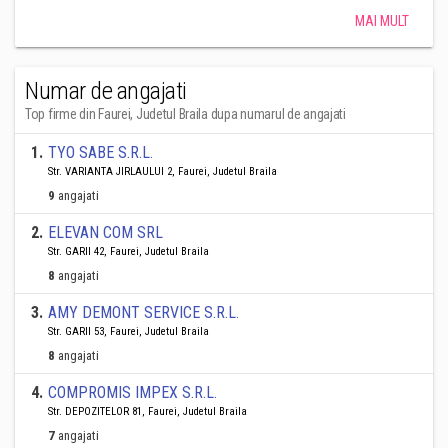
MAI MULT
Numar de angajati
Top firme din Faurei, Judetul Braila dupa numarul de angajati
1
.
TYO SABE S.R.L.
Str. VARIANTA JIRLAULUI 2, Faurei, Judetul Braila
9
angajati
2
.
ELEVAN COM SRL
Str. GARII 42, Faurei, Judetul Braila
8
angajati
3
.
AMY DEMONT SERVICE S.R.L.
Str. GARII 53, Faurei, Judetul Braila
8
angajati
4
.
COMPROMIS IMPEX S.R.L.
Str. DEPOZITELOR 81, Faurei, Judetul Braila
7
angajati