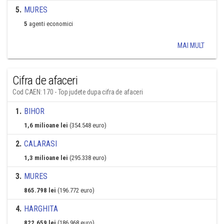
5
.
MURES
5
agenti economici
MAI MULT
Cifra de afaceri
Cod CAEN: 170 - Top judete dupa cifra de afaceri
1
.
BIHOR
1,6 milioane lei
(354.548 euro)
2
.
CALARASI
1,3 milioane lei
(295.338 euro)
3
.
MURES
865.798 lei
(196.772 euro)
4
.
HARGHITA
822.659 lei
(186.968 euro)