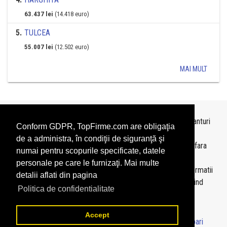
63.437 lei
(14.418 euro)
5
.
TULCEA
55.007 lei
(12.502 euro)
MAI MULT
Topurile sunt realizate de
TopFirme
pe baza ultimelor bilanturi
Conform GDPR, TopFirme.com are obligaţia
depuse si au scop informativ.
de a administra, în condiţii de siguranţă şi
Este interzisa folosirea topurilor fara acordul TopFirme si fara
numai pentru scopurile specificate, datele
precizarea sursei.
personale pe care le furnizaţi. Mai multe
Daca doriti sa achizitionati
topuri personalizate
sau informatii
detalii aflati din pagina
despre agentii economici va rugam sa ne contactati folosind
Politica de confidentialitate
sectiunea
Contact
Accept
© 2026 - TopFirme -
Termeni si conditii
-
Contact
-
Intrebari