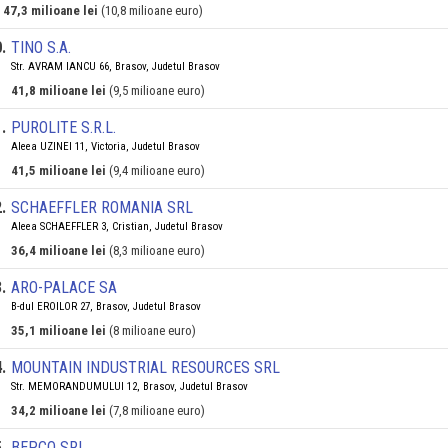
47,3 milioane lei
(10,8 milioane euro)
0
.
TINO S.A.
Str. AVRAM IANCU 66, Brasov, Judetul Brasov
41,8 milioane lei
(9,5 milioane euro)
1
.
PUROLITE S.R.L.
Aleea UZINEI 11, Victoria, Judetul Brasov
41,5 milioane lei
(9,4 milioane euro)
2
.
SCHAEFFLER ROMANIA SRL
Aleea SCHAEFFLER 3, Cristian, Judetul Brasov
36,4 milioane lei
(8,3 milioane euro)
3
.
ARO-PALACE SA
B-dul EROILOR 27, Brasov, Judetul Brasov
35,1 milioane lei
(8 milioane euro)
4
.
MOUNTAIN INDUSTRIAL RESOURCES SRL
Str. MEMORANDUMULUI 12, Brasov, Judetul Brasov
34,2 milioane lei
(7,8 milioane euro)
5
.
BEPCO SRL