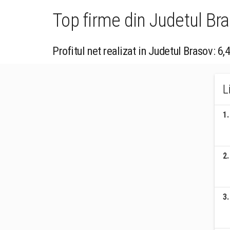
Top firme din Judetul Bra
Profitul net realizat in Judetul Brasov: 6,
L
1
.
2
.
3
.