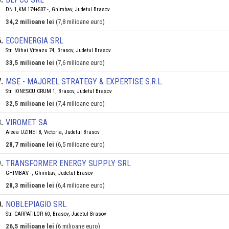
DN 1,KM.174+507 -, Ghimbav, Judetul Brasov
34,2 milioane lei
(7,8 milioane euro)
6
.
ECOENERGIA SRL
Str. Mihai Viteazu 74, Brasov, Judetul Brasov
33,5 milioane lei
(7,6 milioane euro)
7
.
MSE - MAJOREL STRATEGY & EXPERTISE S.R.L.
Str. IONESCU CRUM 1, Brasov, Judetul Brasov
32,5 milioane lei
(7,4 milioane euro)
8
.
VIROMET SA
Aleea UZINEI 8, Victoria, Judetul Brasov
28,7 milioane lei
(6,5 milioane euro)
9
.
TRANSFORMER ENERGY SUPPLY SRL
GHIMBAV -, Ghimbav, Judetul Brasov
28,3 milioane lei
(6,4 milioane euro)
0
.
NOBLEPIAGIO SRL
Str. CARPATILOR 60, Brasov, Judetul Brasov
26,5 milioane lei
(6 milioane euro)