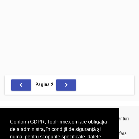
Pagina 2
Topurile sunt realizate de
TopFirme
pe baza ultimelor bilanturi
Conform GDPR, TopFirme.com are obligaţia
depuse si au scop informativ.
de a administra, în condiţii de siguranţă şi
Este interzisa folosirea topurilor fara acordul TopFirme si fara
numai pentru scopurile specificate, datele