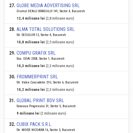
27
.
GLOBE MEDIA ADVERTISING SRL
Drumul DEALU BRADULUI 141, Sector 4, Bucuresti
12,4 milioane lei
(2,8 milioane euro)
28
.
ALMA TOTAL SOLUTIONS SRL
Str. SECUILOR 12, Sector 4, Bucuresti
10,8 milioane lei
(2,5 milioane euro)
29
.
COMPU GRAFIX SRL
Sos. ODAI 235B, Sector 1, Bucuresti
10,3 milioane lei
(2,3 milioane euro)
30
.
FROMMERPRINT SRL
Str. Valea Cascadelor 21U, Sector 6, Bucuresti
10,2 milioane lei
(2,3 milioane euro)
31
.
GLOBAL PRINT BDV SRL
Soseaua Progresului 51, Sector 5, Bucuresti
9 milioane lei
(2 milioane euro)
32
.
CUBIX PACK S.R.L.
Str. MOISE NICOARA 16, Sector 3, Bucuresti