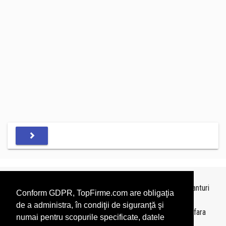
Topurile sunt realizate de
TopFirme
pe baza ultimelor bilanturi
Conform GDPR, TopFirme.com are obligaţia
depuse si au scop informativ.
de a administra, în condiţii de siguranţă şi
Este interzisa folosirea topurilor fara acordul TopFirme si fara
numai pentru scopurile specificate, datele
precizarea sursei.