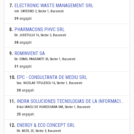
7
.
ELECTRONIC WASTE MANAGEMENT SRL
Intr. CATEDREI 2, Sector 1, Bucuresti
39
angajati
8
.
PHARMACONS PHVC SRL
Str. JUDETULUI 16, Sector 2, Bucuresti
38
angajati
9
.
ROMINVENT SA
Str. ERMIL PANGRATTI 35, Sector 1, Bucuresti
31
angajati
10
.
EPC - CONSULTANTA DE MEDIU SRL
Sos. NICOLAE TITULESCU 16, Sector 1, Bucuresti
30
angajati
11
.
INDRA SOLUCIONES TECNOLOGIAS DE LA INFORMACION ROMANIA S.A.
B-dul IANCU DE HUNEDOARA 54B, Sector 1, Bucuresti
25
angajati
12
.
ENERGY & ECO CONCEPT SRL
Str. MIZIL 2C, Sector 3, Bucuresti