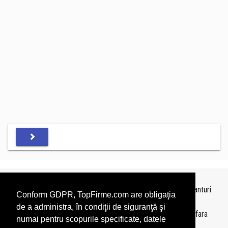
Topurile sunt realizate de
TopFirme
pe baza ultimelor bilanturi
Conform GDPR, TopFirme.com are obligaţia
depuse si au scop informativ.
de a administra, în condiţii de siguranţă şi
Este interzisa folosirea topurilor fara acordul TopFirme si fara
numai pentru scopurile specificate, datele
precizarea sursei.