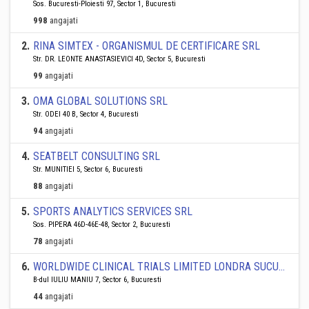
Sos. Bucuresti-Ploiesti 97, Sector 1, Bucuresti
998
angajati
2
.
RINA SIMTEX - ORGANISMUL DE CERTIFICARE SRL
Str. DR. LEONTE ANASTASIEVICI 4D, Sector 5, Bucuresti
99
angajati
3
.
OMA GLOBAL SOLUTIONS SRL
Str. ODEI 40 B, Sector 4, Bucuresti
94
angajati
4
.
SEATBELT CONSULTING SRL
Str. MUNITIEI 5, Sector 6, Bucuresti
88
angajati
5
.
SPORTS ANALYTICS SERVICES SRL
Sos. PIPERA 46D-46E-48, Sector 2, Bucuresti
78
angajati
6
.
WORLDWIDE CLINICAL TRIALS LIMITED LONDRA SUCURSALA BUCURESTI
B-dul IULIU MANIU 7, Sector 6, Bucuresti
44
angajati