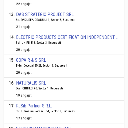
22
angajati
13
.
DAS STRATEGIC PROJECT SRL
Str. PADUREA CRAIULUI 1, Sector 3, Bucuresti
21
angajati
14
.
ELECTRIC PRODUCTS CERTIFICATION INDEPENDENT BODY -OICPE SRL
Spl. UNIRII 313, Sector 3, Bucuresti
20
angajati
15
.
GOPA R & S SRL
B-dul Decebal 25-29, Sector 3, Bucuresti
20
angajati
16
.
NATURALIS SRL
Sos. CHITILEI 60, Sector 1, Bucuresti
19
angajati
17
.
RaSib Partner S.R.L.
Str. Eufrosina Popescu 54, Sector 3, Bucuresti
17
angajati