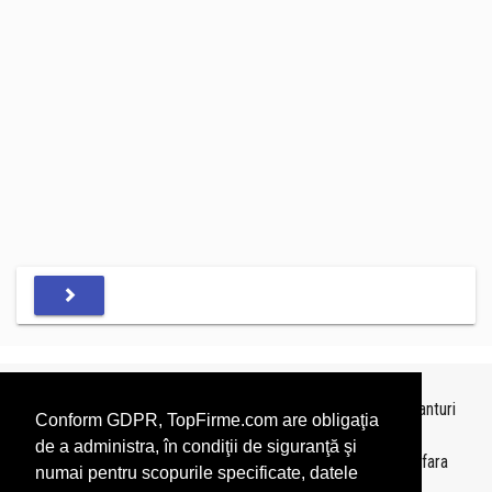
Topurile sunt realizate de
TopFirme
pe baza ultimelor bilanturi
Conform GDPR, TopFirme.com are obligaţia
depuse si au scop informativ.
de a administra, în condiţii de siguranţă şi
Este interzisa folosirea topurilor fara acordul TopFirme si fara
numai pentru scopurile specificate, datele
precizarea sursei.