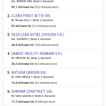
Sos. BERCENI 104H, Sector 4, Bucuresti
89,1 milioane lei
(20,3 milioane euro)
2
.
CLEAN PREST ACTIV SRL
Str. Nicolae Teclu 1, Sector 3, Bucuresti
55 milioane lei
(12,5 milioane euro)
3
.
DEZICLEAN RETAIL DIVISION S.R.L.
Sos. OLTENITEI 2, Sector 4, Bucuresti
46,6 milioane lei
(10,6 milioane euro)
4
.
SAMSIC FACILITY ROMANIA S.R.L.
Str. PRECIZIEI 3G, Sector 6, Bucuresti
28,3 milioane lei
(6,4 milioane euro)
5
.
ANTHEIA GARDEN SRL
Str. DINU VINTILA 7, Sector 2, Bucuresti
19,6 milioane lei
(4,5 milioane euro)
6
.
DHARMA CONSTRUCT SRL
Str. Valea Ialomitei 4, Sector 6, Bucuresti
17,7 milioane lei
(4 milioane euro)