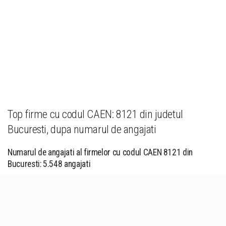
Top firme cu codul CAEN: 8121 din judetul
Bucuresti, dupa numarul de angajati
Numarul de angajati al firmelor cu codul CAEN 8121 din
Bucuresti: 5.548 angajati