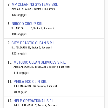
7
.
MP CLEANING SYSTEMS SRL
Aleea JIENEASCA 5, Sector 3, Bucuresti
133
angajati
8
.
NIRCOD GROUP SRL
Str. ARDEALULUI 5, Sector 1, Bucuresti
130
angajati
9
.
CITY PRACTIC CLEAN S.R.L.
Str. TELEAJEN 33, Sector 2, Bucuresti
122
angajati
10
.
METODIC CLEAN SERVICES S.R.L.
Aleea ALEXANDRU MORUZZI 6, Sector 3, Bucuresti
118
angajati
11
.
PERLA ECO CLIN SRL
B-dul MARASESTI 34, Sector 4, Bucuresti
98
angajati
12
.
HELP OPERATIONAL S.R.L.
B-dul IULIU MANIU 7, Sector 6, Bucuresti