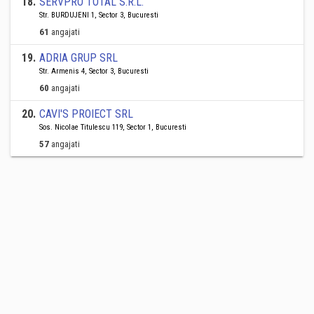
18
.
SERVPRO TOTAL S.R.L.
Str. BURDUJENI 1, Sector 3, Bucuresti
61
angajati
19
.
ADRIA GRUP SRL
Str. Armenis 4, Sector 3, Bucuresti
60
angajati
20
.
CAVI'S PROIECT SRL
Sos. Nicolae Titulescu 119, Sector 1, Bucuresti
57
angajati