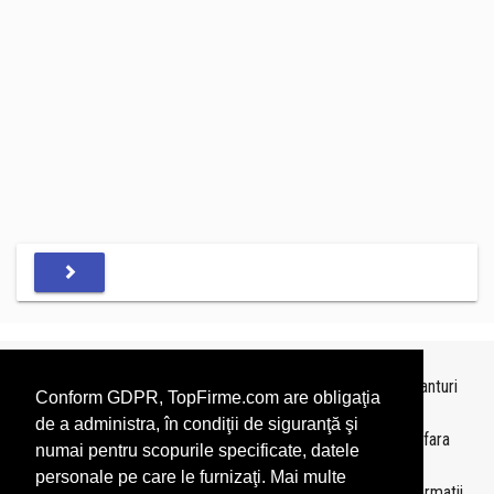
Topurile sunt realizate de
TopFirme
pe baza ultimelor bilanturi
Conform GDPR, TopFirme.com are obligaţia
depuse si au scop informativ.
de a administra, în condiţii de siguranţă şi
Este interzisa folosirea topurilor fara acordul TopFirme si fara
numai pentru scopurile specificate, datele
precizarea sursei.
personale pe care le furnizaţi. Mai multe
Daca doriti sa achizitionati
topuri personalizate
sau informatii