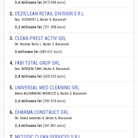
3,6 milioane lei
(815.458 euro)
2
.
DEZICLEAN RETAIL DIVISION S.R.L.
Sos. OLTENITEI 2, Sector 4, Bucuresti
3,2 milioane lei
(731.508 euro)
3
.
CLEAN PREST ACTIV SRL
Str. Nicolae Teclu 1, Sector 3, Bucuresti
3 milioane lei
(685.012 euro)
4
.
FABI TOTAL GRUP SRL
Sos. BERCENI 104H, Sector 4, Bucuresti
2,8 milioane lei
(638.205 euro)
5
.
UNIVERSAL MED CLEANING SRL
Aleea ALEXANDRU MORUZZI 6, Sector 3, Bucuresti
2,6 milioane lei
(593.418 euro)
6
.
DHARMA CONSTRUCT SRL
Str. Valea Ialomitei 4, Sector 6, Bucuresti
2,4 milioane lei
(541.801 euro)
7
.
METODIC CLEAN SERVICES S.R.L.