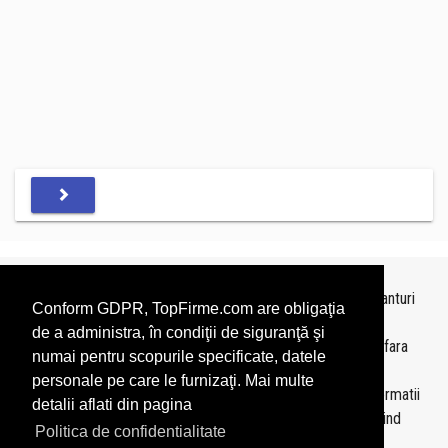
Topurile sunt realizate de
TopFirme
pe baza ultimelor bilanturi
Conform GDPR, TopFirme.com are obligaţia
depuse si au scop informativ.
de a administra, în condiţii de siguranţă şi
Este interzisa folosirea topurilor fara acordul TopFirme si fara
numai pentru scopurile specificate, datele
precizarea sursei.
personale pe care le furnizaţi. Mai multe
Daca doriti sa achizitionati
topuri personalizate
sau informatii
detalii aflati din pagina
despre agentii economici va rugam sa ne contactati folosind
Politica de confidentialitate
sectiunea
Contact