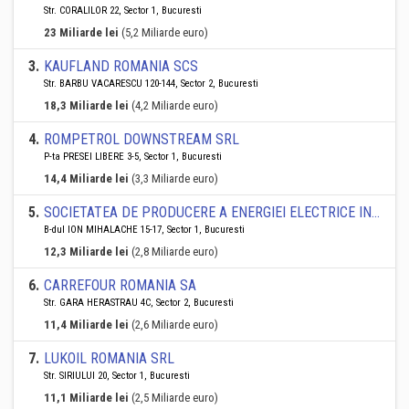
Str. CORALILOR 22, Sector 1, Bucuresti
23 Miliarde lei
(5,2 Miliarde euro)
3
.
KAUFLAND ROMANIA SCS
Str. BARBU VACARESCU 120-144, Sector 2, Bucuresti
18,3 Miliarde lei
(4,2 Miliarde euro)
4
.
ROMPETROL DOWNSTREAM SRL
P-ta PRESEI LIBERE 3-5, Sector 1, Bucuresti
14,4 Miliarde lei
(3,3 Miliarde euro)
5
.
SOCIETATEA DE PRODUCERE A ENERGIEI ELECTRICE IN HIDROCENTRALE " HIDROELECTRICA" S.A.
B-dul ION MIHALACHE 15-17, Sector 1, Bucuresti
12,3 Miliarde lei
(2,8 Miliarde euro)
6
.
CARREFOUR ROMANIA SA
Str. GARA HERASTRAU 4C, Sector 2, Bucuresti
11,4 Miliarde lei
(2,6 Miliarde euro)
7
.
LUKOIL ROMANIA SRL
Str. SIRIULUI 20, Sector 1, Bucuresti
11,1 Miliarde lei
(2,5 Miliarde euro)