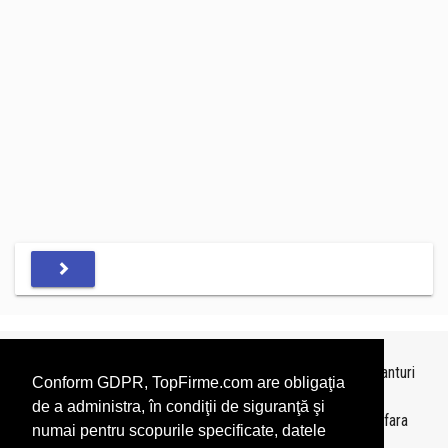
Topurile sunt realizate de
TopFirme
pe baza ultimelor bilanturi
Conform GDPR, TopFirme.com are obligaţia
depuse si au scop informativ.
de a administra, în condiţii de siguranţă şi
Este interzisa folosirea topurilor fara acordul TopFirme si fara
numai pentru scopurile specificate, datele
precizarea sursei.