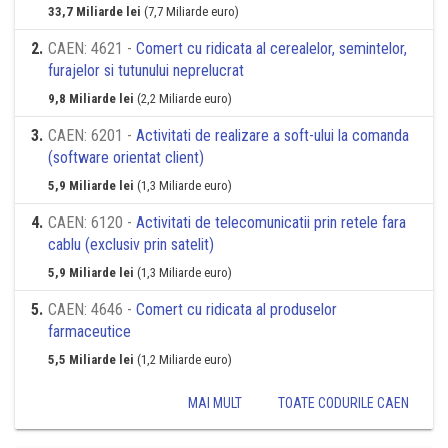
33,7 Miliarde lei
(7,7 Miliarde euro)
2
.
CAEN: 4621 -
Comert cu ridicata al cerealelor, semintelor,
furajelor si tutunului neprelucrat
9,8 Miliarde lei
(2,2 Miliarde euro)
3
.
CAEN: 6201 -
Activitati de realizare a soft-ului la comanda
(software orientat client)
5,9 Miliarde lei
(1,3 Miliarde euro)
4
.
CAEN: 6120 -
Activitati de telecomunicatii prin retele fara
cablu (exclusiv prin satelit)
5,9 Miliarde lei
(1,3 Miliarde euro)
5
.
CAEN: 4646 -
Comert cu ridicata al produselor
farmaceutice
5,5 Miliarde lei
(1,2 Miliarde euro)
MAI MULT
TOATE CODURILE CAEN