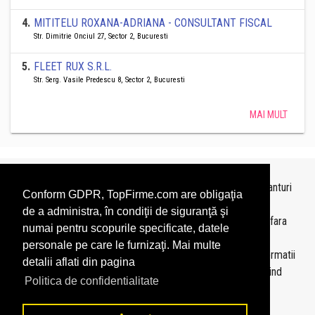
4
.
MITITELU ROXANA-ADRIANA - CONSULTANT FISCAL
Str. Dimitrie Onciul 27, Sector 2, Bucuresti
5
.
FLEET RUX S.R.L.
Str. Serg. Vasile Predescu 8, Sector 2, Bucuresti
MAI MULT
Topurile sunt realizate de
TopFirme
pe baza ultimelor bilanturi
Conform GDPR, TopFirme.com are obligaţia
depuse si au scop informativ.
de a administra, în condiţii de siguranţă şi
Este interzisa folosirea topurilor fara acordul TopFirme si fara
numai pentru scopurile specificate, datele
precizarea sursei.
personale pe care le furnizaţi. Mai multe
Daca doriti sa achizitionati
topuri personalizate
sau informatii
detalii aflati din pagina
despre agentii economici va rugam sa ne contactati folosind
Politica de confidentialitate
sectiunea
Contact