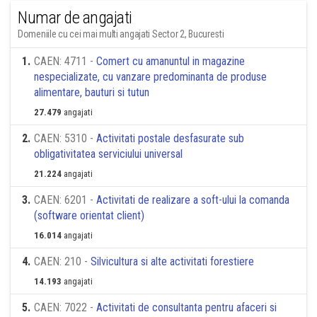
Numar de angajati
Domeniile cu cei mai multi angajati Sector 2, Bucuresti
1
.
CAEN: 4711 -
Comert cu amanuntul in magazine
nespecializate, cu vanzare predominanta de produse
alimentare, bauturi si tutun
27.479
angajati
2
.
CAEN: 5310 -
Activitati postale desfasurate sub
obligativitatea serviciului universal
21.224
angajati
3
.
CAEN: 6201 -
Activitati de realizare a soft-ului la comanda
(software orientat client)
16.014
angajati
4
.
CAEN: 210 -
Silvicultura si alte activitati forestiere
14.193
angajati
5
.
CAEN: 7022 -
Activitati de consultanta pentru afaceri si