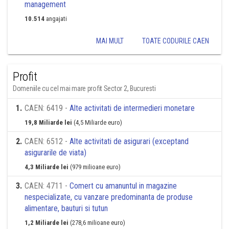
management
10.514
angajati
MAI MULT
TOATE CODURILE CAEN
Profit
Domeniile cu cel mai mare profit Sector 2, Bucuresti
1
.
CAEN: 6419 -
Alte activitati de intermedieri monetare
19,8 Miliarde lei
(4,5 Miliarde euro)
2
.
CAEN: 6512 -
Alte activitati de asigurari (exceptand
asigurarile de viata)
4,3 Miliarde lei
(979 milioane euro)
3
.
CAEN: 4711 -
Comert cu amanuntul in magazine
nespecializate, cu vanzare predominanta de produse
alimentare, bauturi si tutun
1,2 Miliarde lei
(278,6 milioane euro)