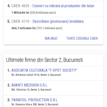
4
.
CAEN: 4635 -
Comert cu ridicata al produselor din tutun
1 Miliarde lei
(233,8 milioane euro)
5
.
CAEN: 4110 -
Dezvoltare (promovare) imobiliara
664,7 milioane lei
(151,1 milioane euro)
MAI MULT
TOATE CODURILE CAEN
Ultimele firme din Sector 2, Bucuresti
1
.
ASOCIATIA CULTURALA "F SPOT SOCIETY"
Str. Arhiereul Calist 14-16, Sector 2, Bucuresti
2
.
AVANTI MEDSKIN S.R.L.
Bld. Chisinau 15, Sector 2, Bucuresti
3
.
PARAFOIL PRODUCTION S.R.L.
Str. Doamna Ghica 32B, Sector 2, Bucuresti