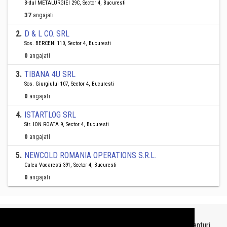
B-dul METALURGIEI 29C, Sector 4, Bucuresti
37
angajati
2
.
D & L CO. SRL
Sos. BERCENI 110, Sector 4, Bucuresti
0
angajati
3
.
TIBANA 4U SRL
Sos. Giurgiului 107, Sector 4, Bucuresti
0
angajati
4
.
ISTARTLOG SRL
Str. ION ROATA 9, Sector 4, Bucuresti
0
angajati
5
.
NEWCOLD ROMANIA OPERATIONS S.R.L.
Calea Vacaresti 391, Sector 4, Bucuresti
0
angajati
Topurile sunt realizate de
TopFirme
pe baza ultimelor bilanturi