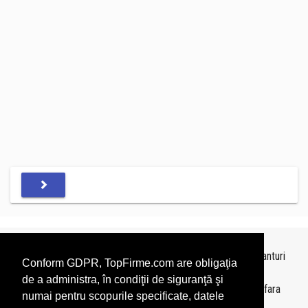
Topurile sunt realizate de
TopFirme
pe baza ultimelor bilanturi
Conform GDPR, TopFirme.com are obligaţia
depuse si au scop informativ.
de a administra, în condiţii de siguranţă şi
Este interzisa folosirea topurilor fara acordul TopFirme si fara
numai pentru scopurile specificate, datele
precizarea sursei.