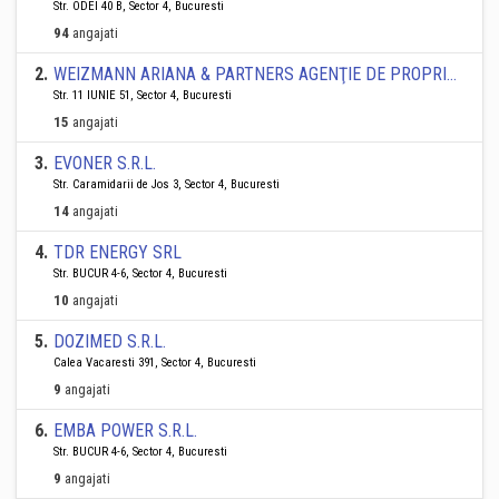
Str. ODEI 40 B, Sector 4, Bucuresti
94
angajati
2
.
WEIZMANN ARIANA & PARTNERS AGENŢIE DE PROPRIETATE INTELECTUALĂ S.R.L.
Str. 11 IUNIE 51, Sector 4, Bucuresti
15
angajati
3
.
EVONER S.R.L.
Str. Caramidarii de Jos 3, Sector 4, Bucuresti
14
angajati
4
.
TDR ENERGY SRL
Str. BUCUR 4-6, Sector 4, Bucuresti
10
angajati
5
.
DOZIMED S.R.L.
Calea Vacaresti 391, Sector 4, Bucuresti
9
angajati
6
.
EMBA POWER S.R.L.
Str. BUCUR 4-6, Sector 4, Bucuresti
9
angajati