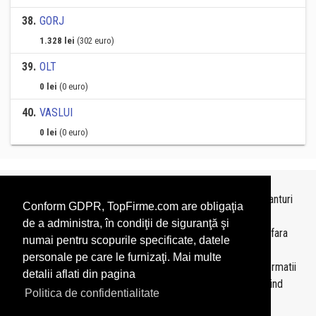
38
.
GORJ
1.328 lei
(302 euro)
39
.
OLT
0 lei
(0 euro)
40
.
VASLUI
0 lei
(0 euro)
Topurile sunt realizate de
TopFirme
pe baza ultimelor bilanturi
Conform GDPR, TopFirme.com are obligaţia
depuse si au scop informativ.
de a administra, în condiţii de siguranţă şi
Este interzisa folosirea topurilor fara acordul TopFirme si fara
numai pentru scopurile specificate, datele
precizarea sursei.
personale pe care le furnizaţi. Mai multe
Daca doriti sa achizitionati
topuri personalizate
sau informatii
detalii aflati din pagina
despre agentii economici va rugam sa ne contactati folosind
Politica de confidentialitate
sectiunea
Contact