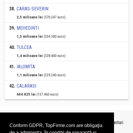
38
.
CARAS-SEVERIN
2,5 milioane lei
(570.247 euro)
39
.
MEHEDINTI
1,5 milioane lei
(334.500 euro)
40
.
TULCEA
1,4 milioane lei
(328.440 euro)
41
.
IALOMITA
1,1 milioane lei
(239.240 euro)
42
.
CALARASI
604.825 lei
(137.460 euro)
Topurile sunt realizate de
TopFirme
pe baza ultimelor bilanturi
Conform GDPR, TopFirme.com are obligaţia
depuse si au scop informativ.
de a administra, în condiţii de siguranţă şi