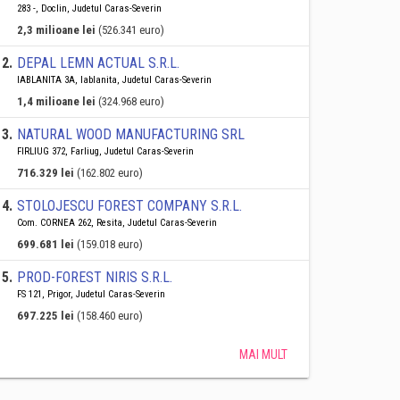
283 -, Doclin, Judetul Caras-Severin
2,3 milioane lei
(526.341 euro)
2
.
DEPAL LEMN ACTUAL S.R.L.
IABLANITA 3A, Iablanita, Judetul Caras-Severin
1,4 milioane lei
(324.968 euro)
3
.
NATURAL WOOD MANUFACTURING SRL
FIRLIUG 372, Farliug, Judetul Caras-Severin
716.329 lei
(162.802 euro)
4
.
STOLOJESCU FOREST COMPANY S.R.L.
Com. CORNEA 262, Resita, Judetul Caras-Severin
699.681 lei
(159.018 euro)
5
.
PROD-FOREST NIRIS S.R.L.
FS 121, Prigor, Judetul Caras-Severin
697.225 lei
(158.460 euro)
MAI MULT