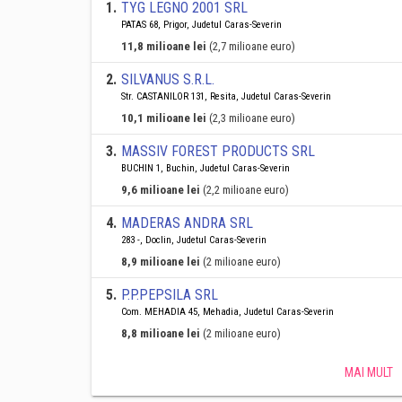
1
.
TYG LEGNO 2001 SRL
PATAS 68, Prigor, Judetul Caras-Severin
11,8 milioane lei
(2,7 milioane euro)
2
.
SILVANUS S.R.L.
Str. CASTANILOR 131, Resita, Judetul Caras-Severin
10,1 milioane lei
(2,3 milioane euro)
3
.
MASSIV FOREST PRODUCTS SRL
BUCHIN 1, Buchin, Judetul Caras-Severin
9,6 milioane lei
(2,2 milioane euro)
4
.
MADERAS ANDRA SRL
283 -, Doclin, Judetul Caras-Severin
8,9 milioane lei
(2 milioane euro)
5
.
P.P.PEPSILA SRL
Com. MEHADIA 45, Mehadia, Judetul Caras-Severin
8,8 milioane lei
(2 milioane euro)
MAI MULT