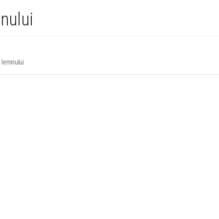
mnului
a lemnului