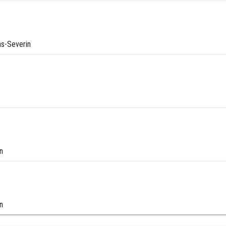
as-Severin
n
n