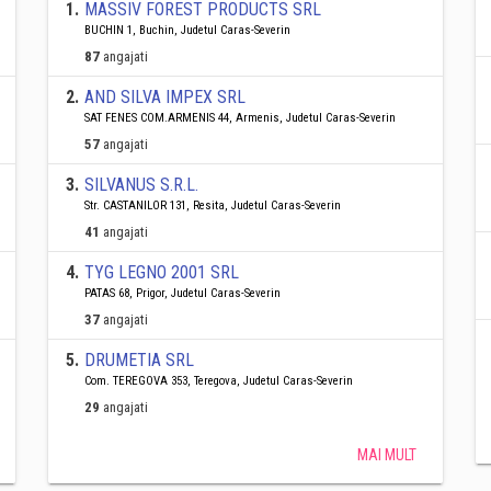
1
.
MASSIV FOREST PRODUCTS SRL
BUCHIN 1, Buchin, Judetul Caras-Severin
87
angajati
2
.
AND SILVA IMPEX SRL
SAT FENES COM.ARMENIS 44, Armenis, Judetul Caras-Severin
57
angajati
3
.
SILVANUS S.R.L.
Str. CASTANILOR 131, Resita, Judetul Caras-Severin
41
angajati
4
.
TYG LEGNO 2001 SRL
PATAS 68, Prigor, Judetul Caras-Severin
37
angajati
5
.
DRUMETIA SRL
Com. TEREGOVA 353, Teregova, Judetul Caras-Severin
29
angajati
MAI MULT