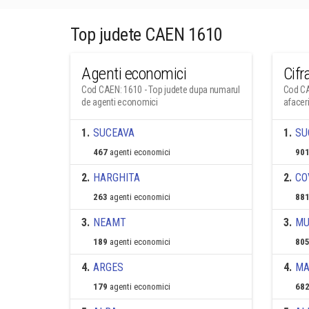
Top judete CAEN 1610
Agenti economici
Cifr
Cod CAEN: 1610 - Top judete dupa numarul
Cod CA
de agenti economici
afacer
1
.
SUCEAVA
1
.
SU
467
agenti economici
901
2
.
HARGHITA
2
.
CO
263
agenti economici
881
3
.
NEAMT
3
.
MU
189
agenti economici
805
4
.
ARGES
4
.
MA
179
agenti economici
682