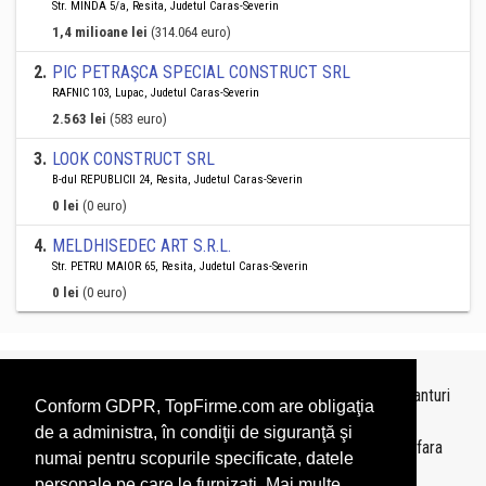
Str. MINDA 5/a, Resita, Judetul Caras-Severin
1,4 milioane lei
(314.064 euro)
2
.
PIC PETRAŞCA SPECIAL CONSTRUCT SRL
RAFNIC 103, Lupac, Judetul Caras-Severin
2.563 lei
(583 euro)
3
.
LOOK CONSTRUCT SRL
B-dul REPUBLICII 24, Resita, Judetul Caras-Severin
0 lei
(0 euro)
4
.
MELDHISEDEC ART S.R.L.
Str. PETRU MAIOR 65, Resita, Judetul Caras-Severin
0 lei
(0 euro)
Topurile sunt realizate de
TopFirme
pe baza ultimelor bilanturi
Conform GDPR, TopFirme.com are obligaţia
depuse si au scop informativ.
de a administra, în condiţii de siguranţă şi
Este interzisa folosirea topurilor fara acordul TopFirme si fara
numai pentru scopurile specificate, datele
precizarea sursei.
personale pe care le furnizaţi. Mai multe