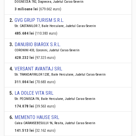
DOGNECEA 782, Dognecea, Judetul Caras-Severin
3 milioane lei
(679.662 euro)
2
.
GVG GRUP TURISM S.R.L.
Str. CASTANILOR 7, Baile Herculane, Judetul Caras-Severin
485.684 lei
(110.383 euro)
3
.
DANUBIO BIAROX S.R.L.
CORONINI 433, Coronini, Judetul Caras-Severin
428.232 lei
(97.325 euro)
4
.
VERSANT AVANTAJ SRL
Str. TRANDAFIRILOR 123E, Baile Herculane, Judetul Caras-Severin
311.004 lei
(70.683 euro)
5
.
LA DOLCE VITA SRL
Str. PECINISCA FN, Baile Herculane, Judetul Caras-Severin
174.078 lei
(39.563 euro)
6
.
MEMENTO HAUSE SRL
Calea CARANSEBESULUI 96, Resita, Judetul Caras-Severin
141.513 lei
(32.162 euro)