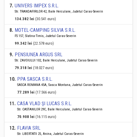
7
.
UNIVERS IMPEX S.R.L.
Str. TRANDAFIRILOR 42, Baile Herculane, Judetul Caras-Severin
134.382 lei
(30.541 euro)
8
.
MOTEL-CAMPING SILVIA S.R.L.
FS 157, Slatina-Timis, Judetul Caras-Severin
99.342 lei
(22.578 euro)
9
.
PENSIUNEA ARGUS SRL
Str. ZAVOIULUI 102, Baile Herculane, Judetul Caras-Severin
79.318 lei
(18.027 euro)
10
.
PPA SASCA S.R.L.
SASCA ROMANA 45A, Sasca Montana, Judetul Caras-Severin
77.289 lei
(17.566 euro)
11
.
CASA VLAD ŞI LUCAS S.R.L.
Str. CASTANILOR 29C, Baile Herculane, Judetul Caras-Severin
70.908 lei
(16.115 euro)
12
.
FLAVIA SRL
Str. LIBERTATII 25, Anina, Judetul Caras-Severin