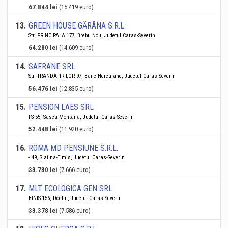
67.844 lei
(15.419 euro)
13
.
GREEN HOUSE GĂRÂNA S.R.L.
Str. PRINCIPALA 177, Brebu Nou, Judetul Caras-Severin
64.280 lei
(14.609 euro)
14
.
SAFRANE SRL
Str. TRANDAFIRILOR 97, Baile Herculane, Judetul Caras-Severin
56.476 lei
(12.835 euro)
15
.
PENSION LAES SRL
FS 55, Sasca Montana, Judetul Caras-Severin
52.448 lei
(11.920 euro)
16
.
ROMA MD PENSIUNE S.R.L.
- 49, Slatina-Timis, Judetul Caras-Severin
33.730 lei
(7.666 euro)
17
.
MLT ECOLOGICA GEN SRL
BINIS 156, Doclin, Judetul Caras-Severin
33.378 lei
(7.586 euro)