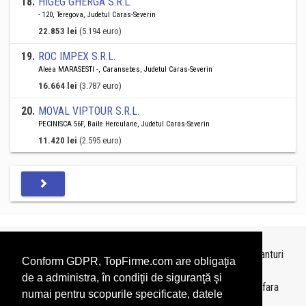
18
.
HIGEG GHERGA S.R.L.
- 120, Teregova, Judetul Caras-Severin
22.853 lei
(5.194 euro)
19
.
ROC IMPEX S.R.L.
Aleea MARASESTI -, Caransebes, Judetul Caras-Severin
16.664 lei
(3.787 euro)
20
.
MOVAL VIPTOUR S.R.L.
PECINISCA 56F, Baile Herculane, Judetul Caras-Severin
11.420 lei
(2.595 euro)
Topurile sunt realizate de
TopFirme
pe baza ultimelor bilanturi
Conform GDPR, TopFirme.com are obligaţia
depuse si au scop informativ.
de a administra, în condiţii de siguranţă şi
Este interzisa folosirea topurilor fara acordul TopFirme si fara
numai pentru scopurile specificate, datele
precizarea sursei.