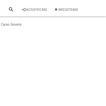
search
AUTENTIFICARE
INREGISTRARE
Cauta o firma
 Caras-Severin