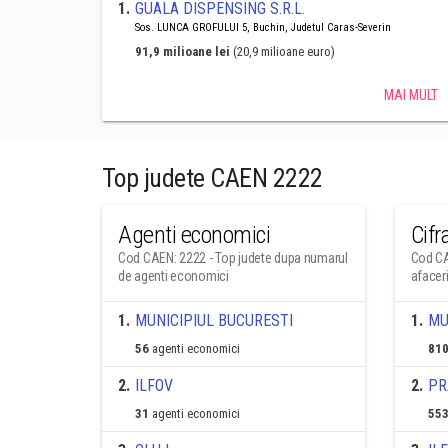
1
.
GUALA DISPENSING S.R.L.
Sos. LUNCA GROFULUI 5, Buchin, Judetul Caras-Severin
91,9 milioane lei
(20,9 milioane euro)
MAI MULT
Top judete CAEN 2222
Agenti economici
Cifr
Cod CAEN: 2222 - Top judete dupa numarul
Cod CA
de agenti economici
afacer
1
.
MUNICIPIUL BUCURESTI
1
.
MU
56
agenti economici
810
2
.
ILFOV
2
.
PR
31
agenti economici
553