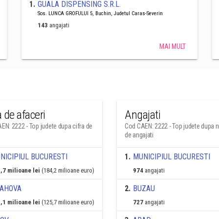
1
.
GUALA DISPENSING S.R.L.
Sos. LUNCA GROFULUI 5, Buchin, Judetul Caras-Severin
143
angajati
MAI MULT
a de afaceri
Angajati
EN: 2222 - Top judete dupa cifra de
Cod CAEN: 2222 - Top judete dupa 
i
de angajati
NICIPIUL BUCURESTI
1
.
MUNICIPIUL BUCURESTI
,7 milioane lei
(184,2 milioane euro)
974
angajati
AHOVA
2
.
BUZAU
,1 milioane lei
(125,7 milioane euro)
727
angajati