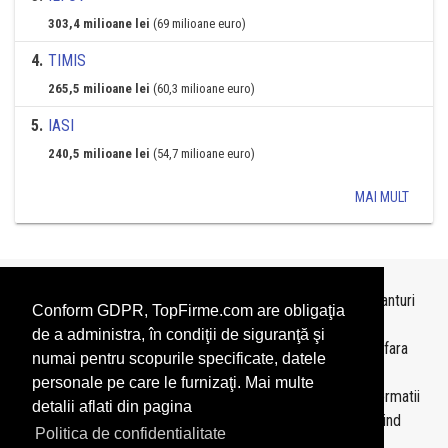
303,4 milioane lei
(69 milioane euro)
4
.
TIMIS
265,5 milioane lei
(60,3 milioane euro)
5
.
IASI
240,5 milioane lei
(54,7 milioane euro)
MAI MULT
Topurile sunt realizate de
TopFirme
pe baza ultimelor bilanturi
Conform GDPR, TopFirme.com are obligaţia
depuse si au scop informativ.
de a administra, în condiţii de siguranţă şi
Este interzisa folosirea topurilor fara acordul TopFirme si fara
numai pentru scopurile specificate, datele
precizarea sursei.
personale pe care le furnizaţi. Mai multe
Daca doriti sa achizitionati
topuri personalizate
sau informatii
detalii aflati din pagina
despre agentii economici va rugam sa ne contactati folosind
Politica de confidentialitate
sectiunea
Contact