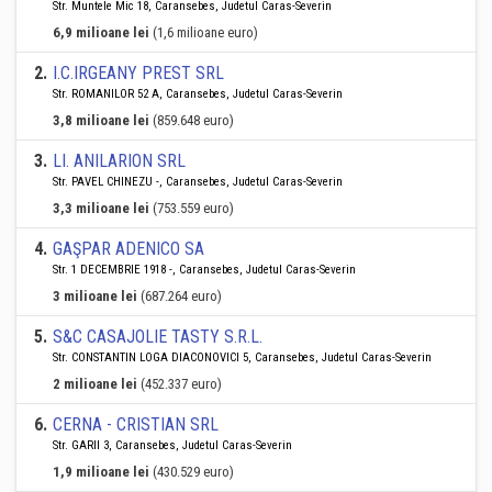
Str. Muntele Mic 18, Caransebes, Judetul Caras-Severin
6,9 milioane lei
(1,6 milioane euro)
2
.
I.C.IRGEANY PREST SRL
Str. ROMANILOR 52 A, Caransebes, Judetul Caras-Severin
3,8 milioane lei
(859.648 euro)
3
.
LI. ANILARION SRL
Str. PAVEL CHINEZU -, Caransebes, Judetul Caras-Severin
3,3 milioane lei
(753.559 euro)
4
.
GAŞPAR ADENICO SA
Str. 1 DECEMBRIE 1918 -, Caransebes, Judetul Caras-Severin
3 milioane lei
(687.264 euro)
5
.
S&C CASAJOLIE TASTY S.R.L.
Str. CONSTANTIN LOGA DIACONOVICI 5, Caransebes, Judetul Caras-Severin
2 milioane lei
(452.337 euro)
6
.
CERNA - CRISTIAN SRL
Str. GARII 3, Caransebes, Judetul Caras-Severin
1,9 milioane lei
(430.529 euro)