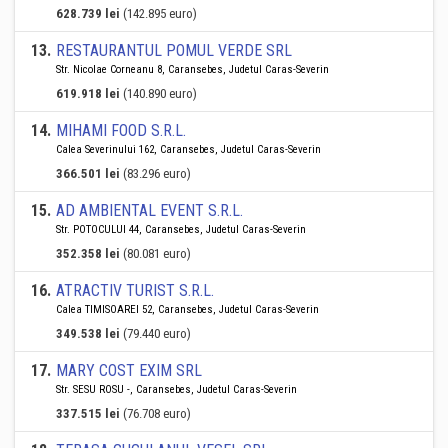
628.739 lei
(142.895 euro)
13
.
RESTAURANTUL POMUL VERDE SRL
Str. Nicolae Corneanu 8, Caransebes, Judetul Caras-Severin
619.918 lei
(140.890 euro)
14
.
MIHAMI FOOD S.R.L.
Calea Severinului 162, Caransebes, Judetul Caras-Severin
366.501 lei
(83.296 euro)
15
.
AD AMBIENTAL EVENT S.R.L.
Str. POTOCULUI 44, Caransebes, Judetul Caras-Severin
352.358 lei
(80.081 euro)
16
.
ATRACTIV TURIST S.R.L.
Calea TIMISOAREI 52, Caransebes, Judetul Caras-Severin
349.538 lei
(79.440 euro)
17
.
MARY COST EXIM SRL
Str. SESU ROSU -, Caransebes, Judetul Caras-Severin
337.515 lei
(76.708 euro)