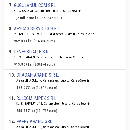
7
.
GUGULANUL COM SRL
Str. CLOSCA 34, Caransebes, Judetul Caras-Severin
1,2 milioane lei
(273.237 euro)
8
.
AFYCAS SERVICES S.R.L.
Str. ANTONIU SECVENS -, Caransebes, Judetul Caras-Severin
952.319 lei
(216.436 euro)
9
.
FENESBI CAFE S.R.L.
Str. CORCANA 3, Caransebes, Judetul Caras-Severin
915.967 lei
(208.174 euro)
10
.
DRADAN ARAND S.R.L.
Aleea LILIACULUI -, Caransebes, Judetul Caras-Severin
872.077 lei
(198.199 euro)
11
.
RULCOM IMPEX S.R.L.
Str. S. BARNUTIU 15, Caransebes, Judetul Caras-Severin
755.857 lei
(171.786 euro)
12
.
PAFFY ARAND SRL
Aleea LILIACULUI -, Caransebes, Judetul Caras-Severin