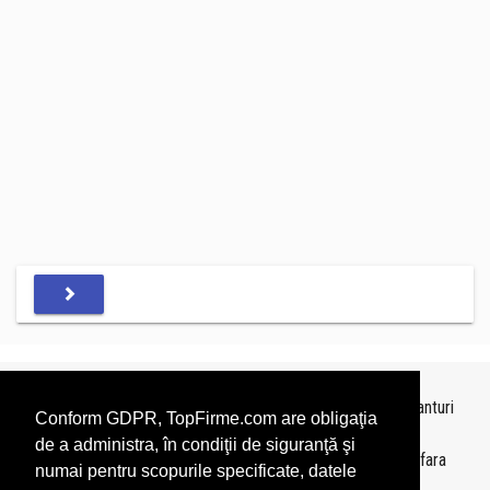
Topurile sunt realizate de
TopFirme
pe baza ultimelor bilanturi
Conform GDPR, TopFirme.com are obligaţia
depuse si au scop informativ.
de a administra, în condiţii de siguranţă şi
Este interzisa folosirea topurilor fara acordul TopFirme si fara
numai pentru scopurile specificate, datele
precizarea sursei.