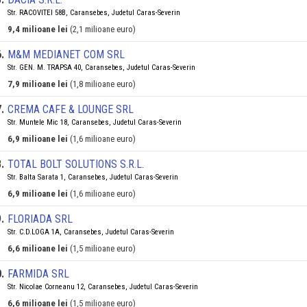
Str. RACOVITEI 58B, Caransebes, Judetul Caras-Severin
9,4 milioane lei
(2,1 milioane euro)
6
.
M&M MEDIANET COM SRL
Str. GEN. M. TRAPSA 40, Caransebes, Judetul Caras-Severin
7,9 milioane lei
(1,8 milioane euro)
7
.
CREMA CAFE & LOUNGE SRL
Str. Muntele Mic 18, Caransebes, Judetul Caras-Severin
6,9 milioane lei
(1,6 milioane euro)
8
.
TOTAL BOLT SOLUTIONS S.R.L.
Str. Balta Sarata 1, Caransebes, Judetul Caras-Severin
6,9 milioane lei
(1,6 milioane euro)
9
.
FLORIADA SRL
Str. C.D.LOGA 1A, Caransebes, Judetul Caras-Severin
6,6 milioane lei
(1,5 milioane euro)
0
.
FARMIDA SRL
Str. Nicolae Corneanu 12, Caransebes, Judetul Caras-Severin
6,6 milioane lei
(1,5 milioane euro)