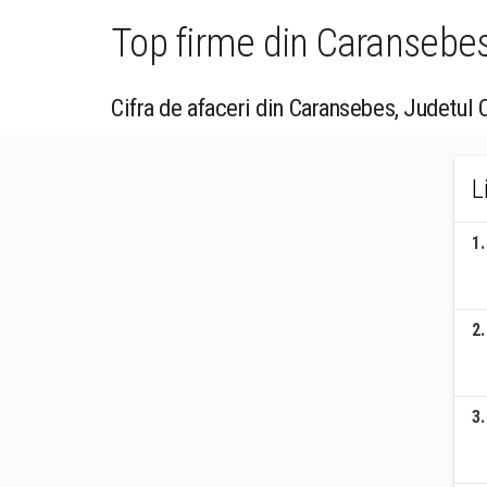
Top firme din Caransebes,
Cifra de afaceri din Caransebes, Judetul 
L
1
.
2
.
3
.