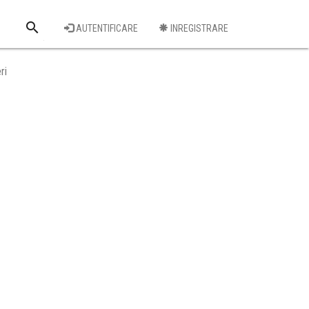
search
AUTENTIFICARE
INREGISTRARE
Cauta o firma
ri