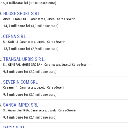
15,3 milioane lei
(3,5 milioane euro)
0
.
HOUSE SPORT S.R.L.
Aleea LILIACULUI -, Caransebes, Judetul Caras-Severin
14,7 milioane lei
(3,3 milioane euro)
1
.
CERNA S.R.L.
Str. GARII 3, Caransebes, Judetul Caras-Severin
12,7 milioane lei
(2,9 milioane euro)
2
.
TRANSAL URBIS S.R.L.
Str. GENERAL MOISE GROZA 4, Caransebes, Judetul Caras-Severin
9,8 milioane lei
(2,2 milioane euro)
3
.
SEVERIN COM SRL
Cazarmii 1, Caransebes, Judetul Caras-Severin
9,4 milioane lei
(2,1 milioane euro)
4
.
SANSA IMPEX SRL
Str. Ardealului 166A, Caransebes, Judetul Caras-Severin
9,4 milioane lei
(2,1 milioane euro)
5
.
DACIA S.R.L.