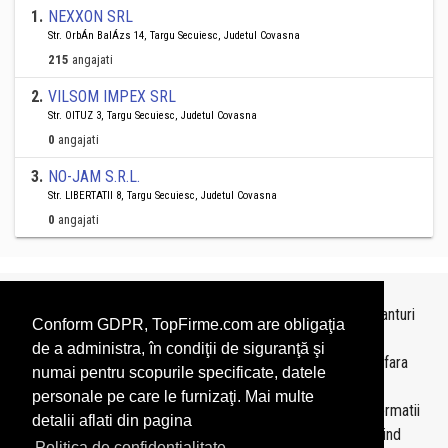
1
.
NEXXON SRL
Str. OrbÁn BalÁzs 14, Targu Secuiesc, Judetul Covasna
215
angajati
2
.
VILSOM IMPEX SRL
Str. OITUZ 3, Targu Secuiesc, Judetul Covasna
0
angajati
3
.
NO-JAM S.R.L.
Str. LIBERTATII 8, Targu Secuiesc, Judetul Covasna
0
angajati
Topurile sunt realizate de
TopFirme
pe baza ultimelor bilanturi
Conform GDPR, TopFirme.com are obligaţia
depuse si au scop informativ.
de a administra, în condiţii de siguranţă şi
Este interzisa folosirea topurilor fara acordul TopFirme si fara
numai pentru scopurile specificate, datele
precizarea sursei.
personale pe care le furnizaţi. Mai multe
Daca doriti sa achizitionati
topuri personalizate
sau informatii
detalii aflati din pagina
despre agentii economici va rugam sa ne contactati folosind
Politica de confidentialitate